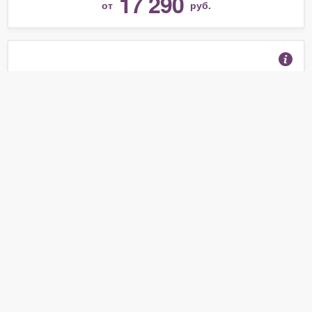
17 290
от
руб.
Телевизор JVC LT-43M480
(Отзывы 1)
15 984
от
руб.