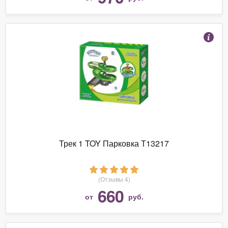
Трек 1 TOY Парковка Т13217
(Отзывы 4)
660
от
руб.