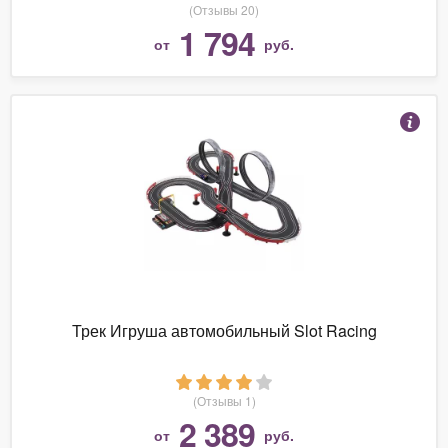
(Отзывы 20)
1 794
от
руб.
Трек Игруша автомобильный Slot Racing
(Отзывы 1)
2 389
от
руб.