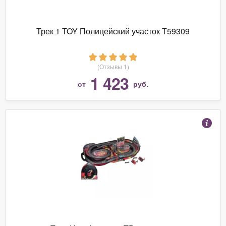
Трек 1 TOY Полицейский участок Т59309
(Отзывы 1)
1 423
от
руб.