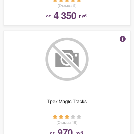
(Отзывы 5)
4 350
от
руб.
Трек Magic Tracks
(Отзывы 19)
970
от
руб.