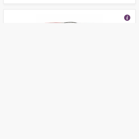
ИК трек гоночный AUTOFLIER AF665, 48 деталей,
8.6 м, 2 машинки, 2 пульта - AF665
(Отзывы 24)
2 290
от
руб.