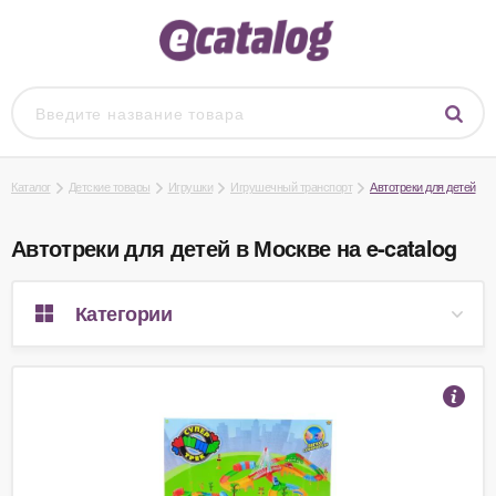
Каталог
Детские товары
Игрушки
Игрушечный транспорт
Автотреки для детей
Автотреки для детей в Москве на e-catalog
Категории