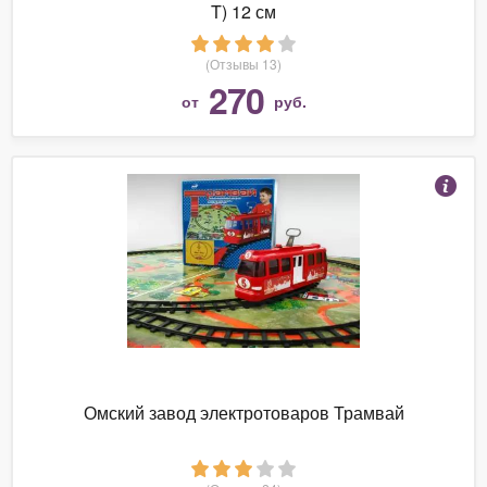
T) 12 см
(Отзывы 13)
270
от
руб.
Омский завод электротоваров Трамвай