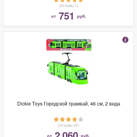
(Отзывы 1)
751
от
руб.
Dickie Toys Городской трамвай, 46 см, 2 вида
(Отзывы 20)
2 060
от
руб.