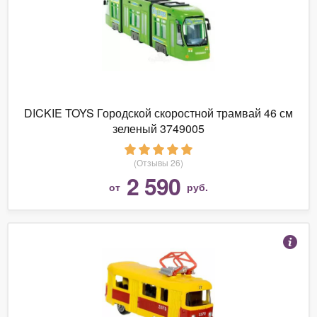
DICKIE TOYS Городской скоростной трамвай 46 см
зеленый 3749005
(Отзывы 26)
2 590
от
руб.