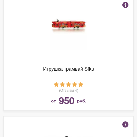
Игрушка трамвай Siku
(Отзывы 4)
950
от
руб.