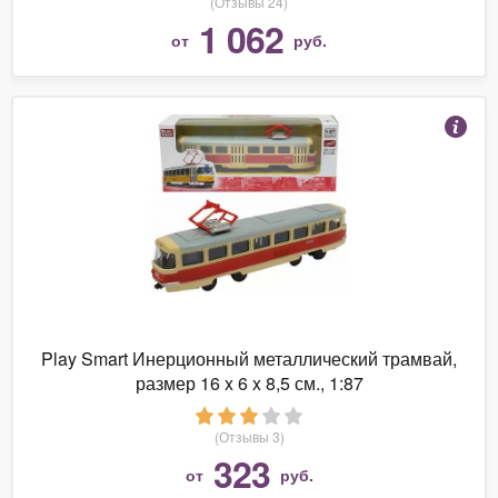
(Отзывы 24)
1 062
от
руб.
Play Smart Инерционный металлический трамвай,
размер 16 x 6 x 8,5 см., 1:87
(Отзывы 3)
323
от
руб.