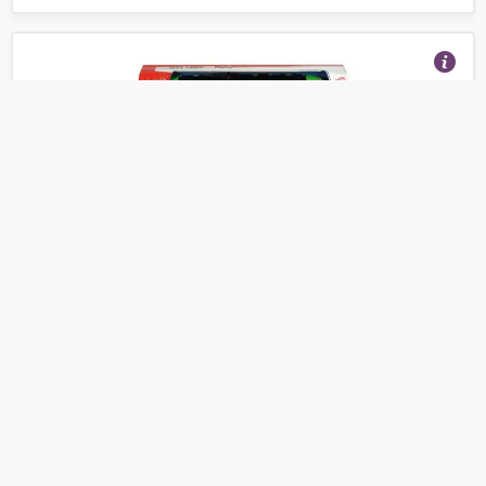
Игрушка "Трамвай городской" 46см, 2 вида в асс.
Dickie 3749005
(Отзывы 15)
2 229
от
руб.