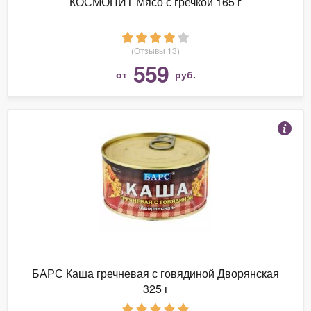
КОСМОПИТ Мясо с гречкой 165 г
(Отзывы 13)
559
от
руб.
БАРС Каша гречневая с говядиной Дворянская
325 г