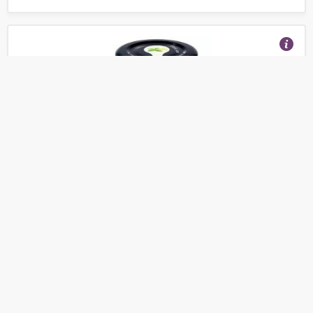
Крем-мед Medolubov Мятно-липовый
(Отзывы 1)
64
от
руб.