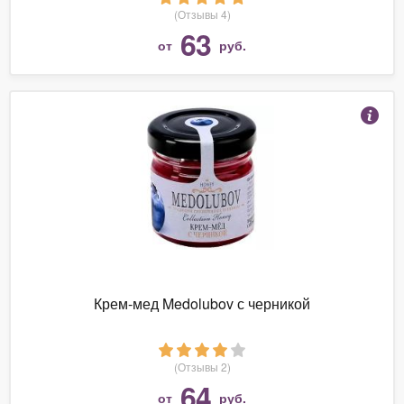
(Отзывы 4)
63
от
руб.
Крем-мед Medolubov с черникой
(Отзывы 2)
64
от
руб.