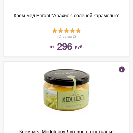
Крем-мед Peroni "Арахис с соленой карамелью"
(Отзывы 2)
296
от
руб.
Крем-мед Medolubov Луговое разнотравье