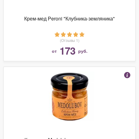
Крем-мед Peroni "Клубника-земляника"
(Отзывы 1)
173
от
руб.