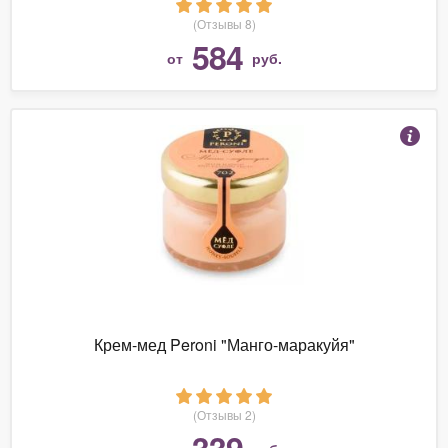
(Отзывы 8)
584
от
руб.
Крем-мед Peroni "Манго-маракуйя"
(Отзывы 2)
339