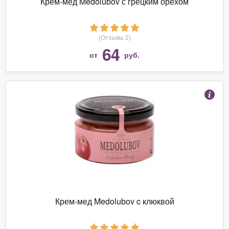
Крем-мед Medolubov с грецким орехом
(Отзывы 2)
64
от
руб.
Крем-мед Medolubov c клюквой