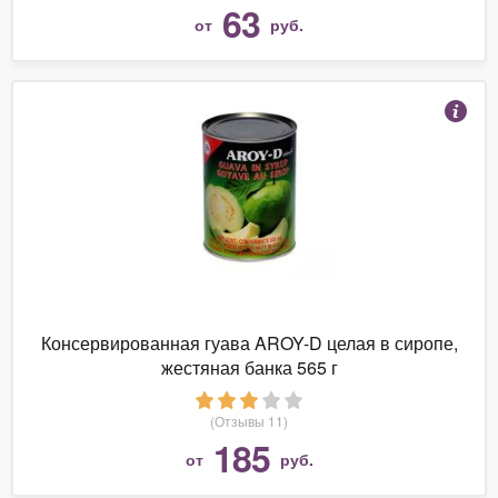
63
от
руб.
Консервированная гуава AROY-D целая в сиропе,
жестяная банка 565 г
(Отзывы 11)
185
от
руб.