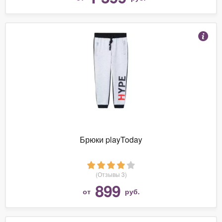
Брюки playToday
(Отзывы 3)
899
от
руб.