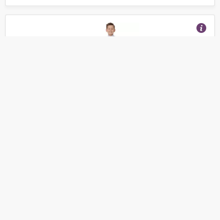
Брюки Sky Lake
(Отзывы 16)
799
от
руб.