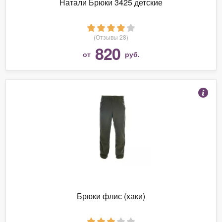
Натали Брюки 3425 детские
(Отзывы 28)
820
от
руб.
Брюки флис (хаки)