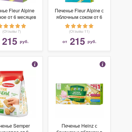
нье Fleur Alpine
Печенье Fleur Alpine с
ое от 6 месяцев
яблочным соком от 6
месяцев
(Отзывы 7)
(Отзывы 11)
215
215
т
руб.
от
руб.
ченье Semper
Печенье Heinz с