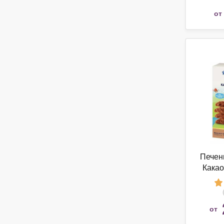
от
Печень
Какао
от