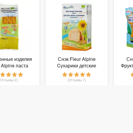
онные изделия
Снэк Fleur Alpine
Сн
 Alpine паста
Cухарики детские
Фрукт
рубочки (с 3-х
Органик пшеничные
ябл
лет)
мини (с 3-х лет)
бан
(Отзывы 2)
(Отзывы 7)
138
171
руб.
от
руб.