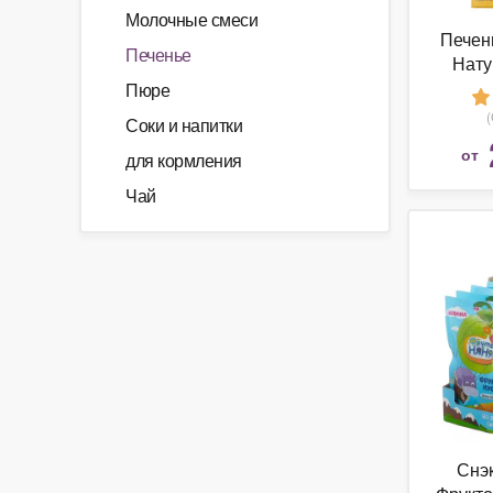
Молочные смеси
Печень
Печенье
Нату
Пюре
Соки и напитки
от
для кормления
Чай
Снэ