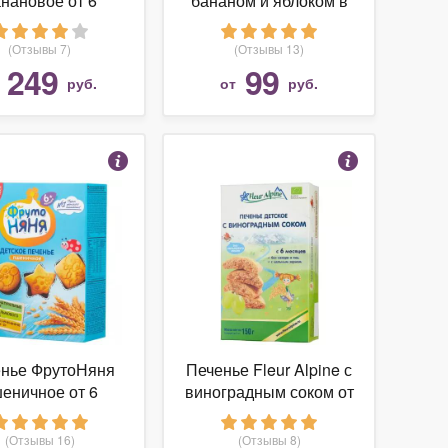
нановое от 6
бананом и яблоком в
месяцев
коробке от 6 месяцев
(Отзывы 7)
(Отзывы 13)
249
99
т
руб.
от
руб.
нье ФрутоНяня
Печенье Fleur Alpine с
еничное от 6
виноградным соком от
месяцев
6 месяцев
(Отзывы 16)
(Отзывы 8)