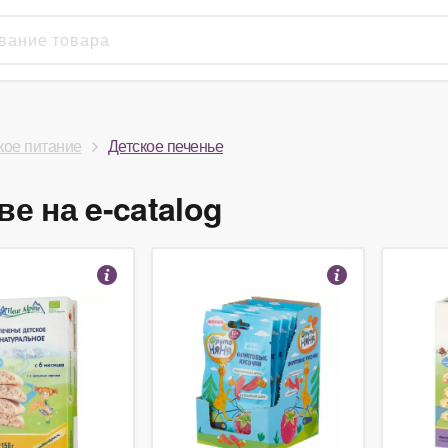
кое питание
Детское печенье
е на e-catalog