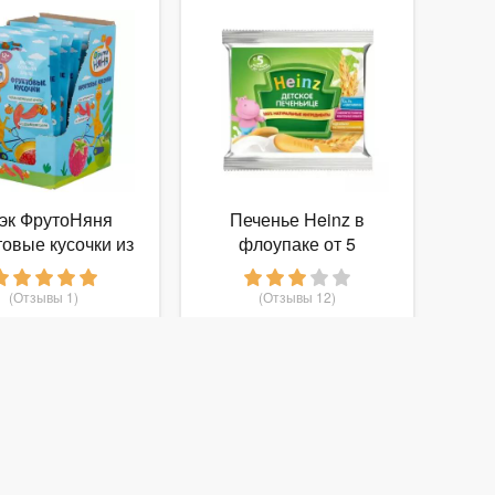
эк ФрутоНяня
Печенье Heinz в
овые кусочки из
флоупаке от 5
ок, клубники и
месяцев
анов от 1 года
(Отзывы 1)
(Отзывы 12)
26
30
от
руб.
от
руб.