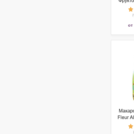
Фрукто
ябл
от
Макар
Fleur A
(