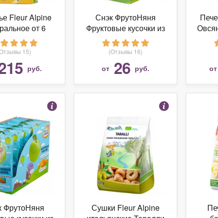
е Fleur Alpine
Снэк ФрутоНяня
Пече
ральное от 6
Фруктовые кусочки из
Овсян
месяцев
яблок и малины от 1
года
(Отзывы 15)
(Отзывы 16)
215
26
руб.
от
руб.
о
к ФрутоНяня
Сушки Fleur Alpine
Пе