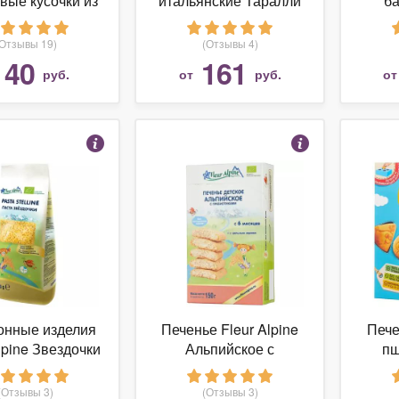
вые кусочки из
итальянские Таралли
ба
ок от 1 года
от 1 года
(Отзывы 19)
(Отзывы 4)
40
161
руб.
от
руб.
о
онные изделия
Печенье Fleur Alpine
Пече
lpine Звездочки
Альпийское с
пш
с 3-х лет)
пребиотиками от 6
месяцев
(Отзывы 3)
(Отзывы 3)