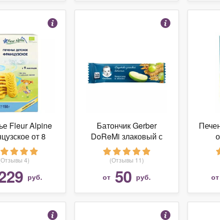
е Fleur Alpine
Батончик Gerber
Пече
цузское от 8
DoReMi злаковый с
о
месяцев
яблоком и виноградом
от 1 года
(Отзывы 4)
(Отзывы 11)
229
50
руб.
от
руб.
о