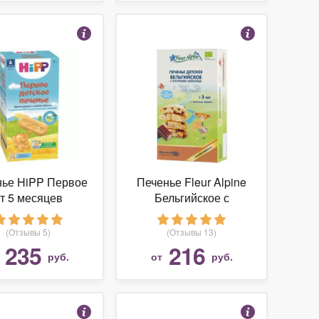
нье HiPP Первое
Печенье Fleur Alpine
т 5 месяцев
Бельгийское с
кусочками шоколада
(с 3-х лет)
(Отзывы 5)
(Отзывы 13)
235
216
т
руб.
от
руб.