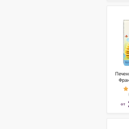
Печень
Фран
от