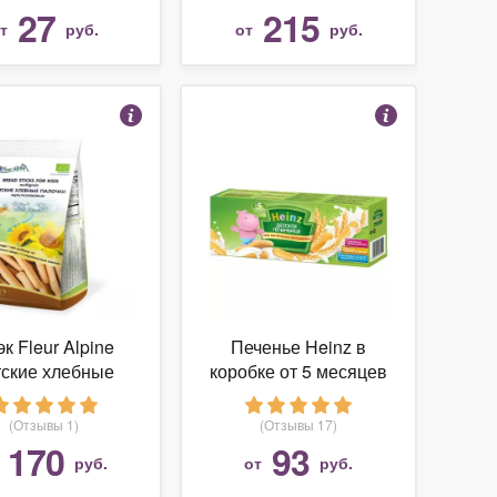
27
215
от
руб.
от
руб.
к Fleur Alpine
Печенье Heinz в
тские хлебные
коробке от 5 месяцев
палочки
излаковые (с 3-х
(Отзывы 1)
(Отзывы 17)
лет)
170
93
т
руб.
от
руб.