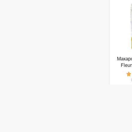
Макар
Fleur
Мини Т
от