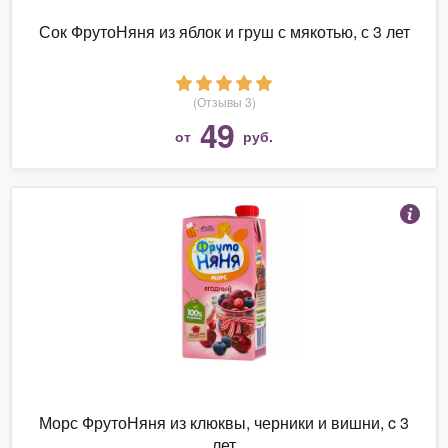
Сок ФрутоНяня из яблок и груш с мякотью, с 3 лет
(Отзывы 3)
49
от
руб.
Морс ФрутоНяня из клюквы, черники и вишни, c 3
лет