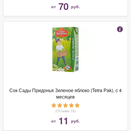
70
от
руб.
Сок Сады Придонья Зеленое яблоко (Tetra Pak), c 4
месяцев
(Отзывы 16)
11
от
руб.