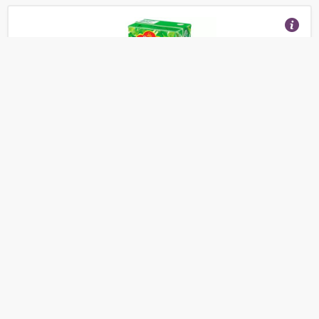
Сок Сады Придонья Яблоко-персик
(Отзывы 13)
11
от
руб.