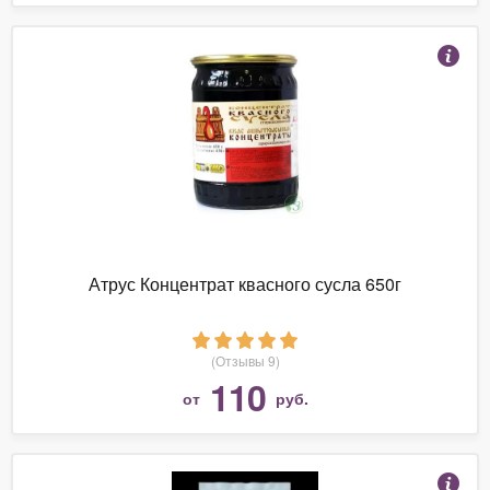
Атрус Концентрат квасного сусла 650г
(Отзывы 9)
110
от
руб.