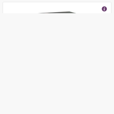
Экшн-камера EKEN H9
(Отзывы 21)
3 656
от
руб.