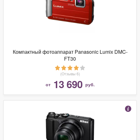
Компактный фотоаппарат Panasonic Lumix DMC-
FT30
(Отзывы 6)
13 690
от
руб.