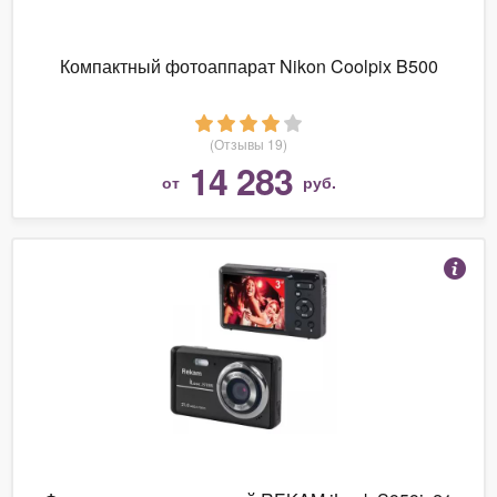
Компактный фотоаппарат Nikon Coolpix B500
(Отзывы 19)
14 283
от
руб.