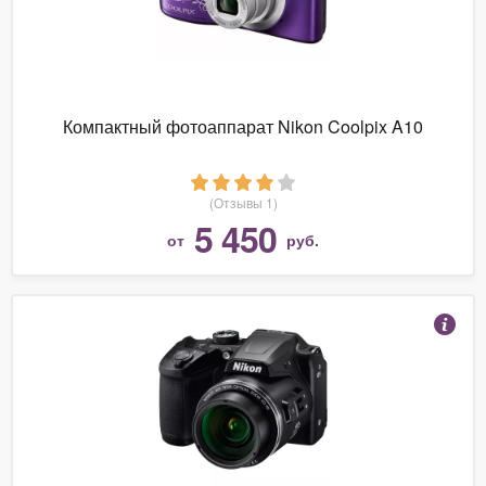
Компактный фотоаппарат Nikon Coolpix A10
(Отзывы 1)
5 450
от
руб.