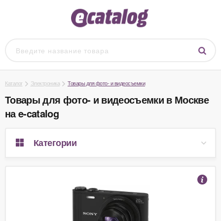
Каталог
Электроника
Товары для фото- и видеосъемки
Товары для фото- и видеосъемки в Москве
на e-catalog
Категории