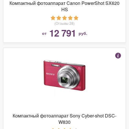
Компактный фотоаппарат Canon PowerShot SX620
HS
(Отзывы 28)
12 791
от
руб.
Компактный фотоаппарат Sony Cyber-shot DSC-
W830