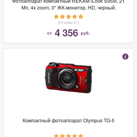
Фотоаппарат компактный REKAM iLook S959i, 21
Мп, 4x zoom, 3" ЖК-монитор, HD, черный,
1108005131
(Отзывы 21)
4 356
от
руб.
Компактный фотоаппарат Olympus TG‑5