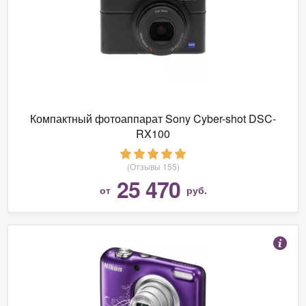
Компактный фотоаппарат Sony Cyber-shot DSC-
RX100
(Отзывы 155)
25 470
от
руб.