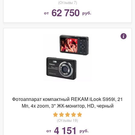
(Отзывы 7)
62 750
от
руб.
Фотоаппарат компактный REKAM iLook S959i, 21
Мп, 4x zoom, 3" ЖК-монитор, HD, черный
(Отзывы 19)
4 151
от
руб.