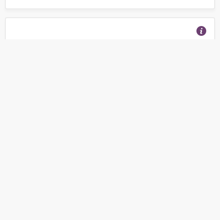
Фотоаппарат компактный REKAM iLook S959i, 21
Мп, 4x zoom, 3" ЖК-монитор, HD, черный,
1108005131
(Отзывы 11)
3 784
от
руб.