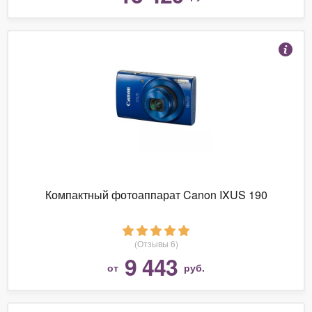
Компактный фотоаппарат Canon IXUS 190
(Отзывы 6)
9 443
от
руб.