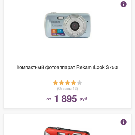
Компактный фотоаппарат Rekam iLook S750i
(Отзывы 13)
1 895
от
руб.