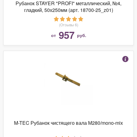
Рубанок STAYER "PROFI" металлический, №4,
гладкий, 50x250мм (арт. 18700-25_z01)
(Отзывы 6)
957
от
руб.
M-TEC Рубанок чистящего вала М280/mono-mix