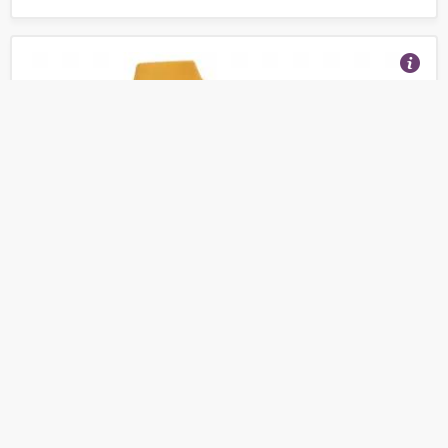
Рубанок кромочный для гипсокартона Энкор 51660
(Отзывы 23)
325
от
руб.