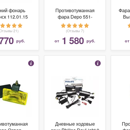
ний фонарь
Противотуманная
Фара
нск 112.01.15
фара Depo 551-
Вы
2014N-UQ
(Отзывы 21)
(Отзывы 7)
770
1 580
руб.
от
руб.
о
ивотуманная
Дневные ходовые
Про