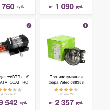
760
1 090
т
руб.
от
руб.
дка redBTR 3,0S
Противотуманная
(ATV) QUATTRO
фара Valeo 088358
, 1360кг, 153:1
рос синтетика
(Отзывы 28)
(Отзывы 29)
9 542
2 357
руб.
от
руб.