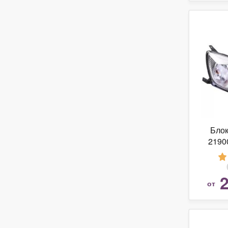
Бло
2190
2
от