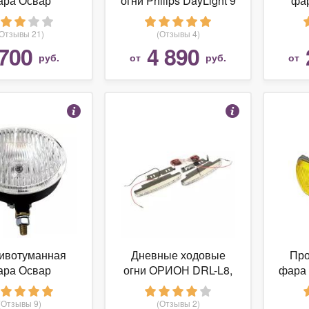
ара Освар
огни Philips DayLight 9
фа
12.3743-06
(12831WLEDX1), 2 шт.
(Отзывы 21)
(Отзывы 4)
700
4 890
руб.
от
руб.
от
ивотуманная
Дневные ходовые
Про
ара Освар
огни ОРИОН DRL-L8,
фара
01.3743-04
2 шт.
(Отзывы 9)
(Отзывы 2)