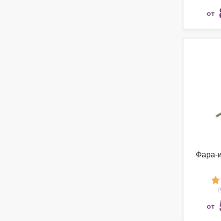
от
Фара-и
от