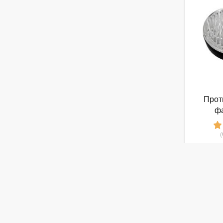
Прот
ф
21
от