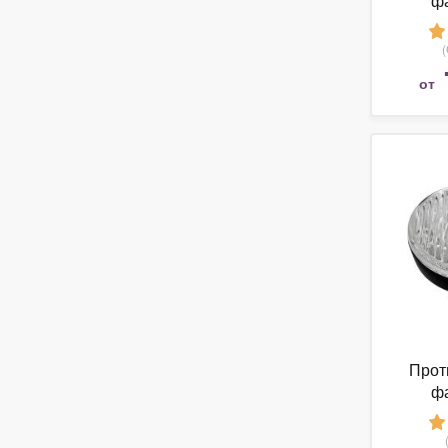
ф
22
от
Прот
ф
21