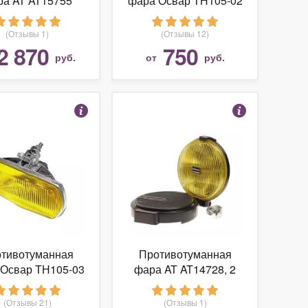
ра AT AT15755
фара Освар ТН105-02
(Отзывы 1)
(Отзывы 12)
2 870
750
руб.
от
руб.
тивотуманная
Противотуманная
 Освар ТН105-03
фара AT AT14728, 2
шт.
(Отзывы 21)
(Отзывы 1)