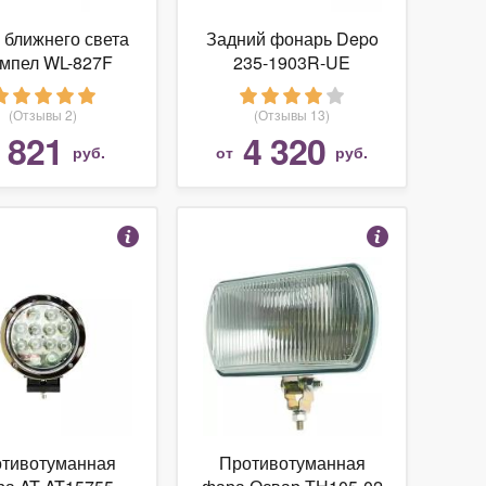
 ближнего света
Задний фонарь Depo
мпел WL-827F
235-1903R-UE
(Отзывы 2)
(Отзывы 13)
821
4 320
т
руб.
от
руб.
тивотуманная
Противотуманная