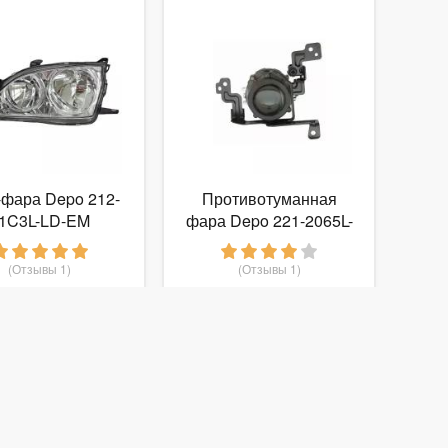
-фара Depo 212-
Противотуманная
1C3L-LD-EM
фара Depo 221-2065L-
U
(Отзывы 1)
(Отзывы 1)
4 650
2 610
руб.
от
руб.