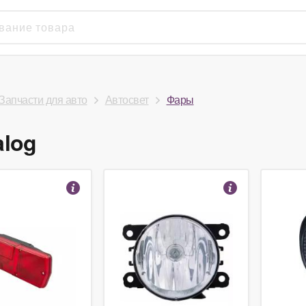
Запчасти для авто
Автосвет
Фары
alog