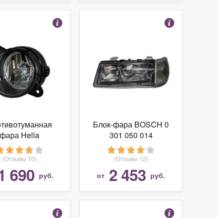
тивотуманная
Блок-фара BOSCH 0
фара Hella
301 050 014
N0270481061
(Отзывы 10)
(Отзывы 12)
1 690
2 453
руб.
от
руб.