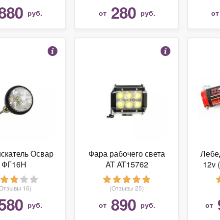
880
280
руб.
от
руб.
о
скатель Освар
Фара рабочего света
Лебе
ФГ16Н
AT AT15762
12v 
CRAZY
т
(Отзывы 16)
(Отзывы 25)
580
890
руб.
от
руб.
от