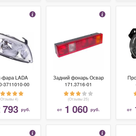
к-фара LADA
Задний фонарь Освар
Про
0-3711010-00
171.3716-01
1
(Отзывы 4)
(Отзывы 25)
 793
1 060
руб.
от
руб.
от