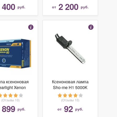
400
2 200
т
руб.
от
руб.
па ксеноновая
Ксеноновая лампа
earlight Xenon
Sho-me H1 5000K
ium+80% HB4 (2
ксеноновая лампа
шт)
(Отзывы 10)
(Отзывы 10)
899
92
т
руб.
от
руб.