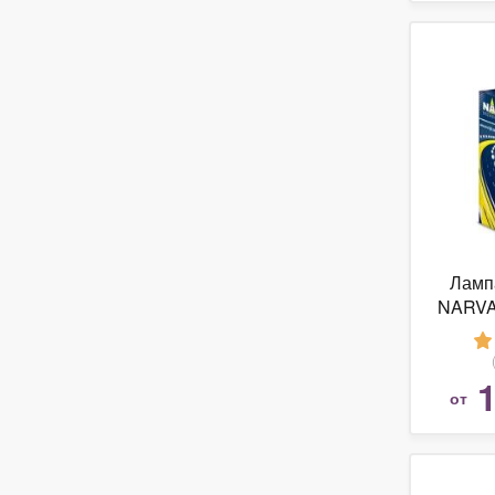
Ламп
NARVA
(P32d
1
от