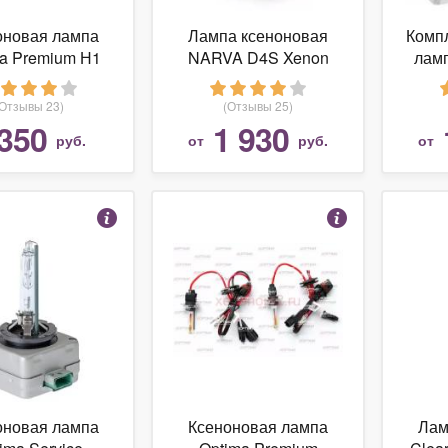
оновая лампа
Лампа ксеноновая
Комп
a Premium Н1
NARVA D4S Xenon
ламп
HID 42V-35W, P32d-5,
6
84042
(Отзывы 23)
(Отзывы 25)
350
1 930
руб.
от
руб.
от
оновая лампа
Ксеноновая лампа
Лам