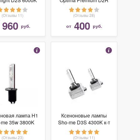
rlight D2S 6000K
Optima Premium D2R
2шт
AC
(4300К,5000К,6000К)
(Отзывы 11)
(Отзывы 28)
960
400
т
руб.
от
руб.
оновая лампа H1
Ксеноновые лампы
-me 35w 3800K
Sho-me D3S 4300K к-т
2 шт
(Отзывы 23)
(Отзывы 11)