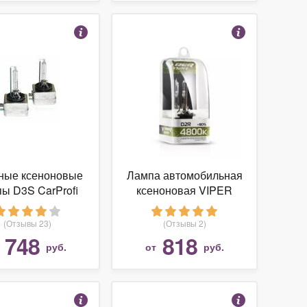
ные ксеноновые
Лампа автомобильная
ы D3S CarProfi
ксеноновая VIPER
nal (4300k, 5000k,
D2R 4800K 1 шт.
0k, 8000k) 1шт.
(Отзывы 23)
(Отзывы 2)
748
818
т
руб.
от
руб.