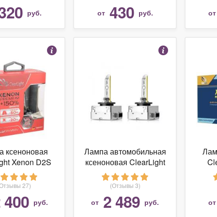
00k, 6000k)
320
430
руб.
от
руб.
о
а ксеноновая
Лампа автомобильная
Лам
ight Xenon D2S
ксеноновая ClearLight
Cl
2шт
Xenon Premium +150%
Prem
PCL D3S 150-2XP-2 2
(Отзывы 27)
(Отзывы 3)
шт.
 400
2 489
руб.
от
руб.
о