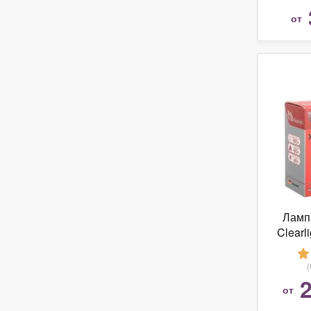
50
от
Ламп
Clearl
2
от