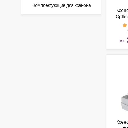
Комплектующие для ксенона
Ксен
Optim
от
Ксен