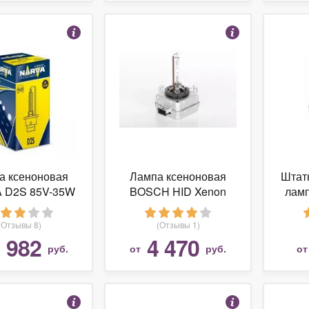
а ксеноновая
Лампа ксеноновая
Штат
 D2S 85V-35W
BOSCH HID Xenon
ламп
-2) 1шт, 84002
D1S 35W 4300, 1шт
Origi
1987302909
600
(Отзывы 8)
(Отзывы 1)
 982
4 470
руб.
от
руб.
о