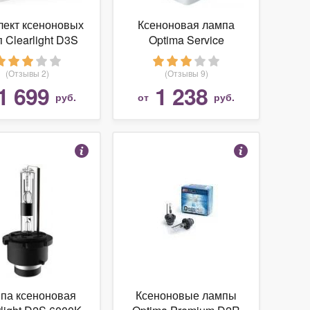
лект ксеноновых
Ксеноновая лампа
 Clearlight D3S
Optima Service
000K (2 шт.)
Replacement D1S
+50% 5000K
(Отзывы 2)
(Отзывы 9)
1 699
1 238
руб.
от
руб.
па ксеноновая
Ксеноновые лампы