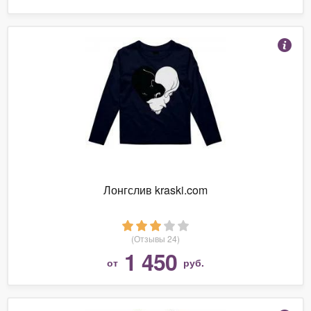
Лонгслив kraski.com
(Отзывы 24)
1 450
от
руб.