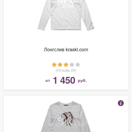
Лонгслив kraski.com
(Отзывы 29)
1 450
от
руб.