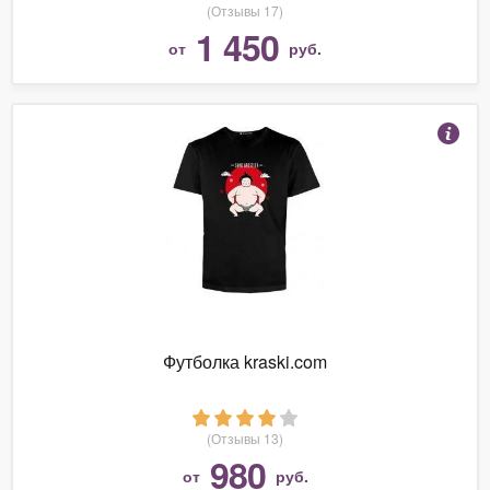
(Отзывы 17)
1 450
от
руб.
Футболка kraski.com
(Отзывы 13)
980
от
руб.