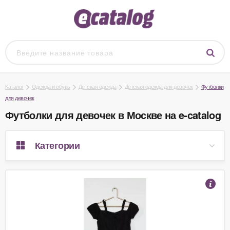
Каталог
Одежда и обувь
Детская одежда
Детская одежда для девочек
Футболки
для девочек
Футболки для девочек в Москве на e-catalog
Категории