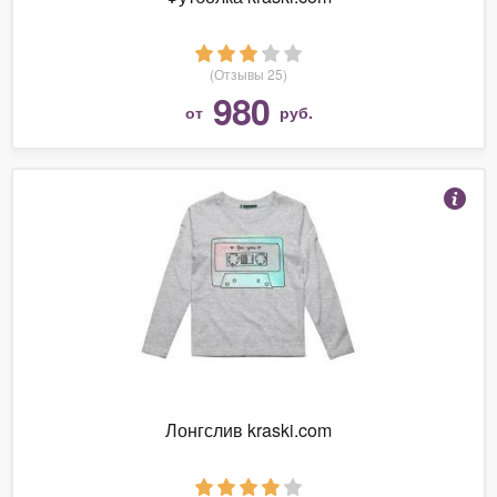
(Отзывы 25)
980
от
руб.
Лонгслив kraski.com