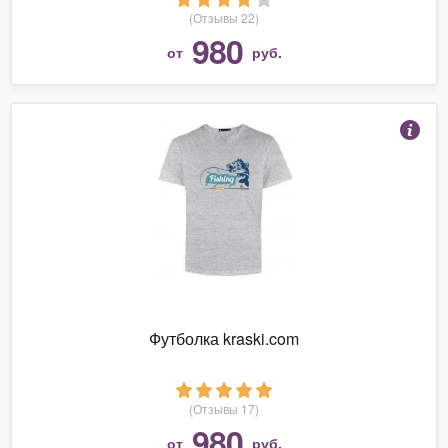
(Отзывы 22)
980
от
руб.
Футболка kraski.com
(Отзывы 17)
980
от
руб.