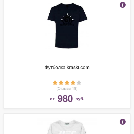
Футболка kraski.com
(Отзывы 18)
980
от
руб.