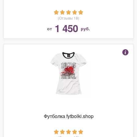
(Отзывы 18)
1 450
от
руб.
Футболка fytbolki.shop