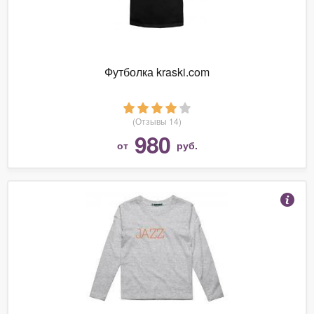
Футболка kraski.com
(Отзывы 14)
980
от
руб.