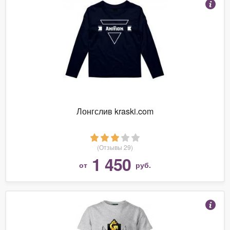
Лонгслив kraski.com
(Отзывы 29)
1 450
от
руб.