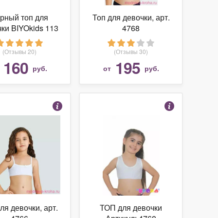
рный топ для
Топ для девочки, арт.
ки BIYOkids 113
4768
(Черный 8)
(Отзывы 20)
(Отзывы 30)
160
195
т
руб.
от
руб.
ля девочки, арт.
ТОП для девочки