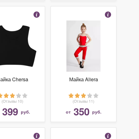
айка Chersa
Майка Aliera
(Отзывы 10)
(Отзывы 11)
399
350
т
руб.
от
руб.