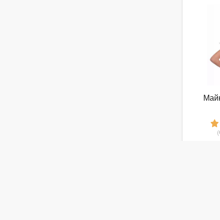
Майк
от