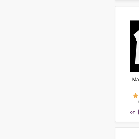
Ма
от