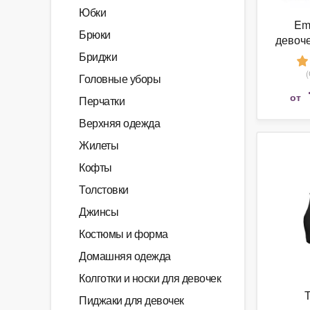
Юбки
Em
Брюки
девоче
Бриджи
Головные уборы
от
Перчатки
Верхняя одежда
Жилеты
Кофты
Толстовки
Джинсы
Костюмы и форма
Домашняя одежда
Колготки и носки для девочек
Т
Пиджаки для девочек