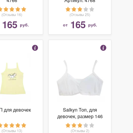
4766
Артикул: 4768
(Отзывы 16)
(Отзывы 25)
165
165
т
руб.
от
руб.
П для девочек
Salkyn Топ, для
девочек, размер 146
(Отзывы 13)
(Отзывы 2)