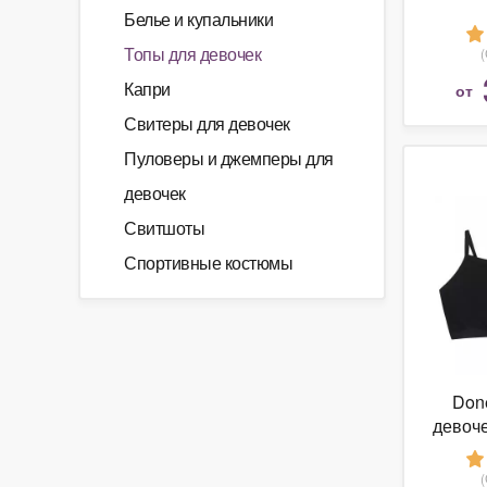
Белье и купальники
Топы для девочек
Капри
от
Свитеры для девочек
Пуловеры и джемперы для
девочек
Свитшоты
Спортивные костюмы
Done
девоче