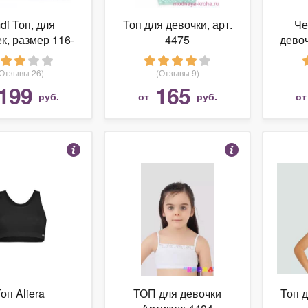
di Топ, для
Топ для девочки, арт.
Че
к, размер 116-
4475
девоч
122
(Отзывы 26)
(Отзывы 9)
199
165
руб.
от
руб.
о
оп Aliera
ТОП для девочки
Топ д