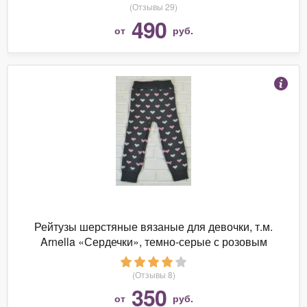
(ширина 9см)
(Отзывы 29)
490
от
руб.
Рейтузы шерстяные вязаные для девочки, т.м.
Arnella «Сердечки», темно-серые с розовым
(Отзывы 8)
350
от
руб.