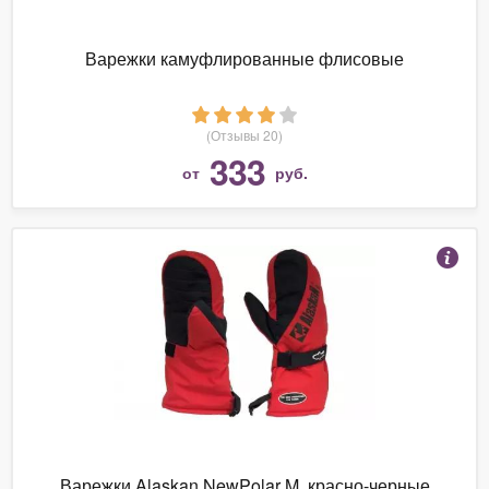
Варежки камуфлированные флисовые
(Отзывы 20)
333
от
руб.
Варежки Alaskan NewPolar M ,красно-черные