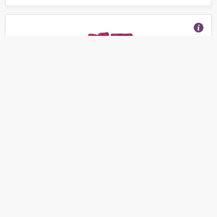
Розовые непромокаемые варежки для детей HC,
Финляндия.
(Отзывы 29)
700
от
руб.