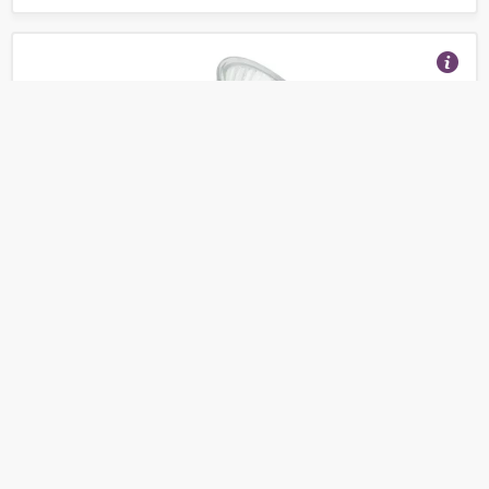
Галогеновая лампа G10 12V 50W
(Отзывы 30)
95
от
руб.