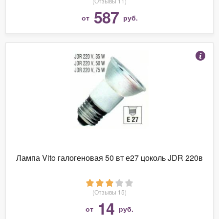
(Отзывы 11)
587
от
руб.
Лампа Vito галогеновая 50 вт е27 цоколь JDR 220в
(Отзывы 15)
14
от
руб.