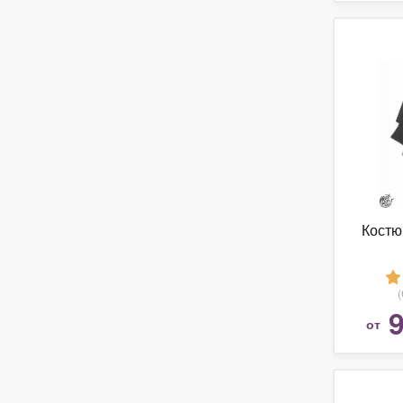
Костю
9
от