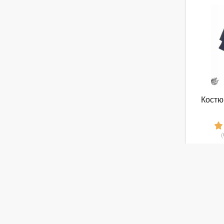
Костю
9
от