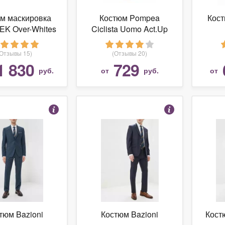
м маскировка
Костюм Pompea
Кост
K Over-Whites
Ciclista Uomo Act.Up
ed Set, Yeti
(15OWY)
(Отзывы 15)
(Отзывы 20)
1 830
729
руб.
от
руб.
от
тюм Bazioni
Костюм Bazioni
Кос