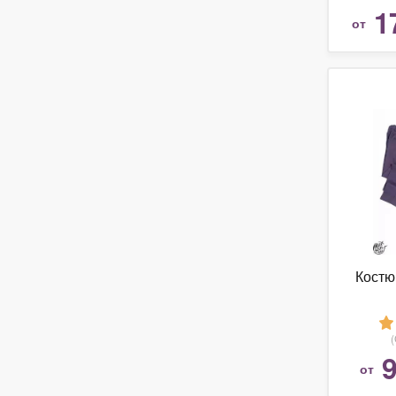
1
от
Костю
9
от