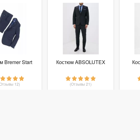
м Bremer Start
Костюм ABSOLUTEX
Ко
(Отзывы 12)
(Отзывы 21)
 890
11 990
руб.
от
руб.
от