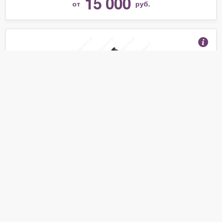
15 000
от
руб.
Коллектор выпускной 2851042540 PORTER портер
(Отзывы 5)
6 517
от
руб.