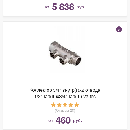
5 838
от
руб.
Коллектор 3/4" внутр(г)х2 отвода
1/2"нар(ш)х3/4"нар(ш) Valtec
(Отзывы 28)
460
от
руб.