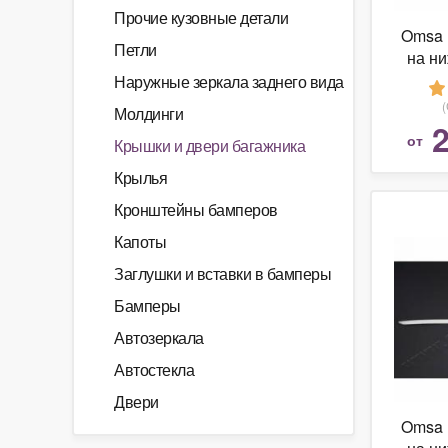
Прочие кузовные детали
Omsa 
Петли
на н
крышк
Наружные зеркала заднего вида
нерж
Молдинги
T
2
от
Крышки и двери багажника
Крылья
Кронштейны бамперов
Капоты
Заглушки и вставки в бамперы
Бамперы
Автозеркала
Автостекла
Двери
Omsa 