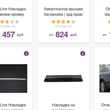
Line Накладка
Амортизатор крышки
Об
ижнюю кромку
багажника | зад прав/
ба
и багажника,
лев | Kilen арт. 444053
Gra
., 1 часть VW
Реста
(Отзывы 12)
(Отзывы 23)
iguan "17-
 457
824
руб.
от
руб.
от
Line Накладка
Накладка на
Omsa