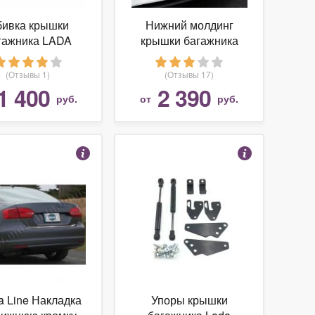
ивка крышки
Нижний молдинг
гажника LADA
крышки багажника
nta FL (седан)
Hyundai Elantra (2013-
йлинг с 2018 г.в
2018)
(Отзывы 1)
(Отзывы 17)
1 400
2 390
руб.
от
руб.
 Line Накладка
Упоры крышки