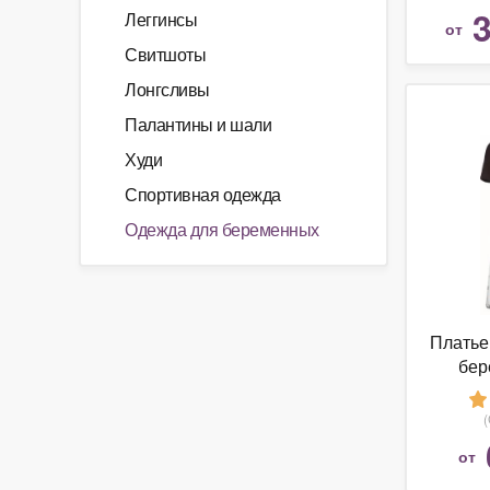
Mamalic
3
Леггинсы
от
Свитшоты
Лонгсливы
Палантины и шали
Худи
Спортивная одежда
Одежда для беременных
Платье
бер
недель
коричн
Р
от