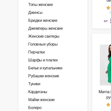
б
Топы женские
M
Джинсы
Бриджи женские
от
Джемперы женские
Женские свитеры
Головные уборы
Перчатки
Шарфы и платки
Белье и купальники
Рубашки женские
Туники
Кардиганы
Mama.l
ру
Майки женские
бе
Болеро
к