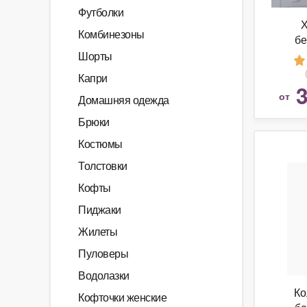
Футболки
Х
Комбинезоны
б
MEDI
Шорты
(75
Капри
3
от
Домашняя одежда
Брюки
Костюмы
Толстовки
Кофты
Пиджаки
Жилеты
Пуловеры
Водолазки
Ко
Кофточки женские