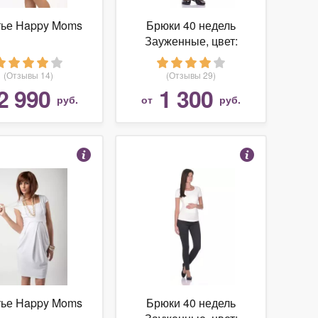
ье Happy Moms
Брюки 40 недель
Зауженные, цвет:
черный/серый
(Отзывы 14)
(Отзывы 29)
2 990
1 300
руб.
от
руб.
ье Happy Moms
Брюки 40 недель