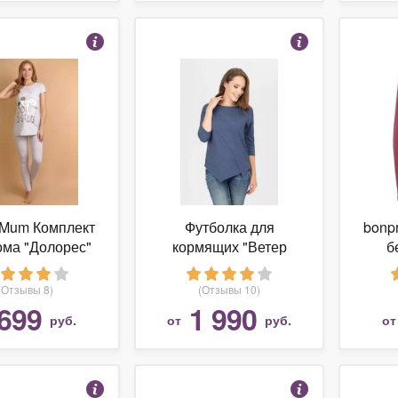
 Mum Комплект
Футболка для
bonp
ома "Долорес"
кормящих "Ветер
б
беременных;
перемен" индиго
функ
: меланж (52)
(Отзывы 8)
(Отзывы 10)
699
1 990
руб.
от
руб.
о