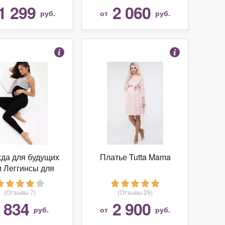
1 299
2 060
руб.
от
руб.
да для будущих
Платье Tutta Mama
 Леггинсы для
беременных
(Отзывы 7)
(Отзывы 29)
834
2 900
т
руб.
от
руб.