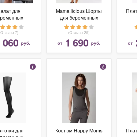
алат для
Mama.licious Шорты
Плат
еременных
для беременных
CAL SERVICE
Mamalicious - Синий
2.48.02.00)
(Отзывы 7)
(Отзывы 25)
 060
1 690
руб.
от
руб.
от
лготки для
Костюм Happy Moms
Плат