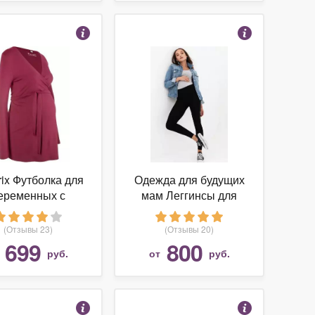
rix Футболка для
Одежда для будущих
еременных с
мам Леггинсы для
цией кормления
беременных
(Отзывы 23)
(Отзывы 20)
699
800
т
руб.
от
руб.