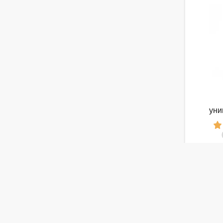
уни
MAMM
1
от