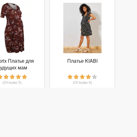
prix Платье для
Платье KIABI
удущих мам
(Отзывы 5)
(Отзывы 9)
699
1 600
т
руб.
от
руб.