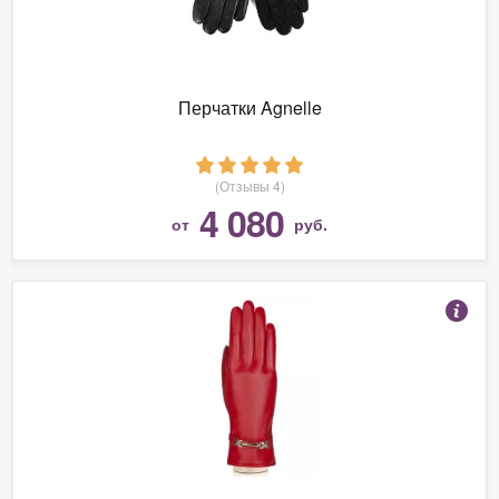
Перчатки Agnelle
(Отзывы 4)
4 080
от
руб.