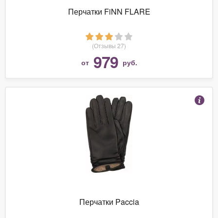
Перчатки FiNN FLARE
(Отзывы 27)
979
от
руб.
Перчатки Paccia