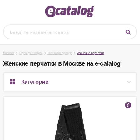
Каталог
Одежда и обувь
Женская одежда
Женские перчатки
Женские перчатки в Москве на e-catalog
Категории