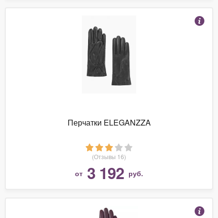
Перчатки ELEGANZZA
(Отзывы 16)
3 192
от
руб.