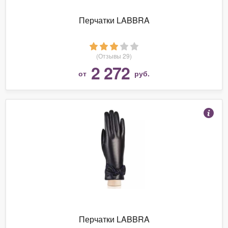
Перчатки LABBRA
(Отзывы 29)
2 272
от
руб.
Перчатки LABBRA