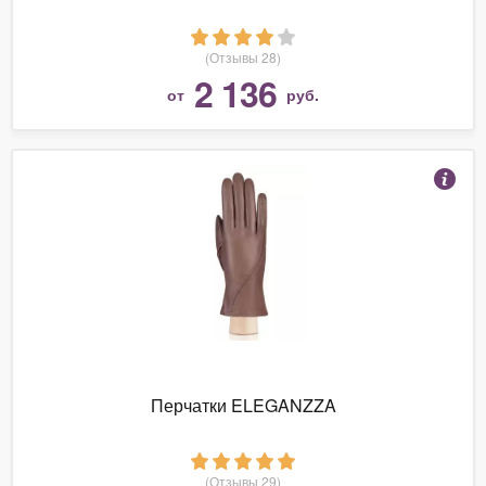
(Отзывы 28)
2 136
от
руб.
Перчатки ELEGANZZA
(Отзывы 29)