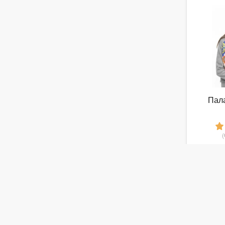
Пала
1
от