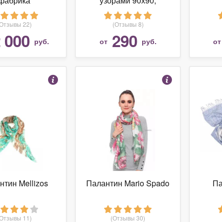
фабрика
узорами 90х90,
тивной росписи
фиолетовый
рф "Олень"
(Отзывы 22)
(Отзывы 8)
010219001
 000
290
руб.
от
руб.
о
нтин Mellizos
Палантин Mario Spado
Па
(Отзывы 11)
(Отзывы 30)