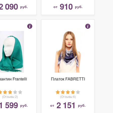
2 090
910
руб.
от
руб.
антин Frantelli
Платок FABRETTI
(Отзывы 2)
(Отзывы 6)
1 599
2 151
руб.
от
руб.