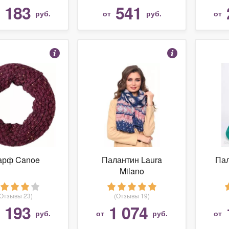
 183
541
руб.
от
руб.
от
рф Canoe
Палантин Laura
Пал
Milano
(Отзывы 23)
(Отзывы 19)
 193
1 074
руб.
от
руб.
от