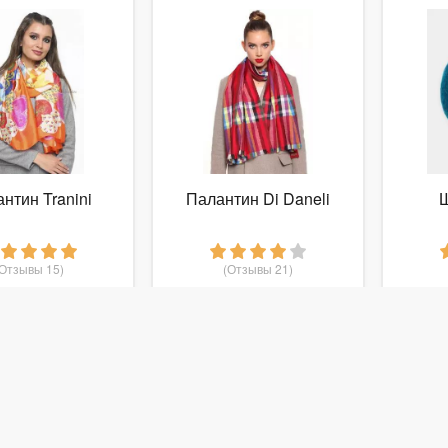
нтин Tranini
Палантин Di Daneli
(Отзывы 15)
(Отзывы 21)
 498
1 046
руб.
от
руб.
о