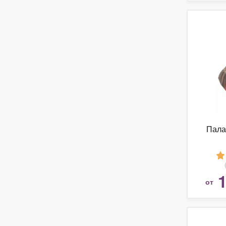
Пала
1
от