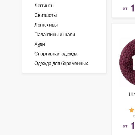
1
Леггинсы
от
Свитшоты
Лонгсливы
Палантины и шали
Худи
Спортивная одежда
Одежда для беременных
Ша
1
от