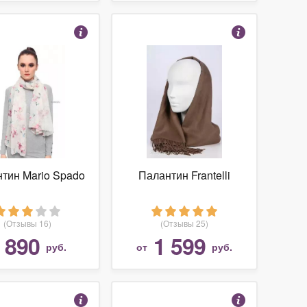
тин Mario Spado
Палантин Frantelli
(Отзывы 16)
(Отзывы 25)
890
1 599
т
руб.
от
руб.