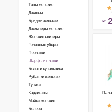
Топы женские
декора
Ша
Джинсы
SCA
2
Бриджи женские
от
Джемперы женские
Женские свитеры
Головные уборы
Перчатки
Шарфы и платки
Белье и купальники
Рубашки женские
Туники
Кардиганы
Пала
Майки женские
Болеро