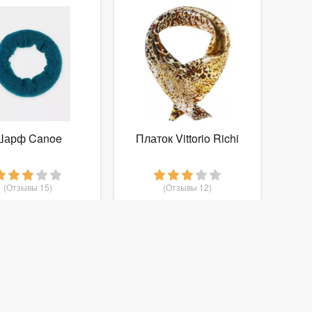
Шарф Canoe
Платок Vittorio Richi
(Отзывы 15)
(Отзывы 12)
944
350
т
руб.
от
руб.