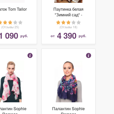
ток Tom Tailor
Паутинка белая
"Зимний сад" -
Оренбургский
пуховый платок
(Отзывы 25)
(Отзывы 18)
1 090
4 390
руб.
от
руб.
лантин Sophie
Палантин Sophie