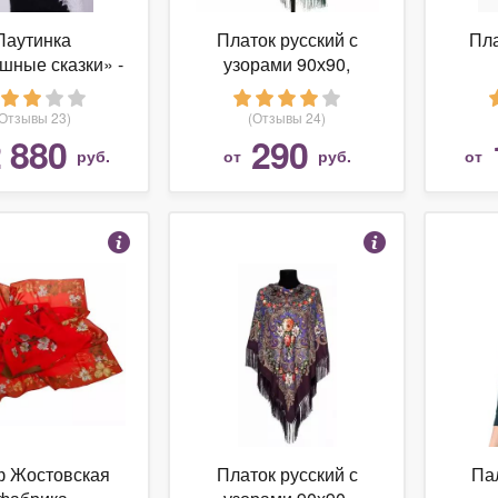
Паутинка
Платок русский с
Пла
шные сказки» -
узорами 90х90,
енбургский
зеленый
овый платок
(Отзывы 23)
(Отзывы 24)
 880
290
руб.
от
руб.
от
 Жостовская
Платок русский с
Па