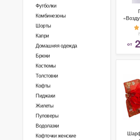
Футболки
Комбинезоны
«Возду
Ор
Шорты
пух
Капри
2
от
Домашняя одежда
Брюки
Костюмы
Толстовки
Кофты
Пиджаки
Жилеты
Пуловеры
Водолазки
Шарф
Кофточки женские