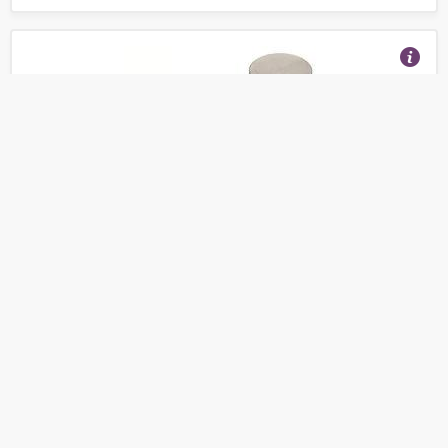
Поршень для компрессора в сборе (42*35,5) Кит.
(Отзывы 7)
505
от
руб.