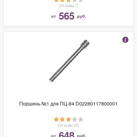
(Отзывы 7)
565
от
руб.
Поршень №1 для ПЦ-84 D02280117800001
(Отзывы 22)
648
от
руб.