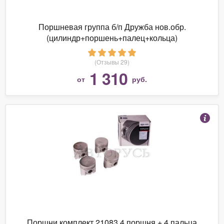
Поршневая группа б/п Дружба нов.обр.
(цилиндр+поршень+палец+кольца)
(Отзывы 29)
1 310
от
руб.
Поршни комплект 21083 4 поршня + 4 пальца