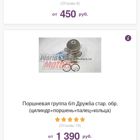
(Отзывы 8)
450
от
руб.
Поршневая группа б/п Дружба стар. обр.
(цилиндр+поршень+палец+кольца)
(Отзывы 19)
1 390
от
руб.