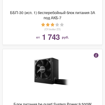
ББП-30 (исп. 1) бесперебойный блок питания 3А
под АКБ-7
(Отзывы 23)
1 743
от
руб.
Блок питания be quiet! System Power 9 500W