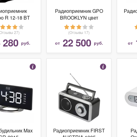
иоприемник
Радиоприемник GPO
Ради
bo R 12-18 BT
BROOKLYN цвет
.007778.50)
серебристый серый
(Отзывы 27)
(Отзывы 17)
 280
22 500
руб.
от
руб.
от
будильник Max
Радиоприемник FIRST
Ра