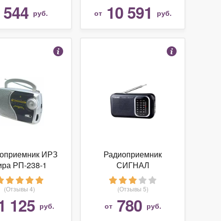
544
10 591
т
руб.
от
руб.
оприемник ИРЗ
Радиоприемник
ира РП-238-1
СИГНАЛ
ELECTRONICS
РП-202
(Отзывы 4)
(Отзывы 5)
1 125
780
руб.
от
руб.