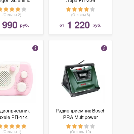
egon Scientific
Лира РП-236
RRM116
(Отзывы 2)
(Отзывы 6)
990
1 220
т
руб.
от
руб.
диоприемник
Радиоприемник Bosch
uxele РП-114
PRA Multipower
(Отзывы 1)
(Отзывы 10)