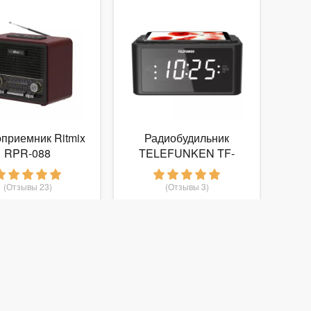
приемник Ritmix
Радиобудильник
RPR-088
TELEFUNKEN TF-
1595U
(Отзывы 23)
(Отзывы 3)
1 715
1 590
руб.
от
руб.