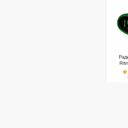
Рад
Rit
от