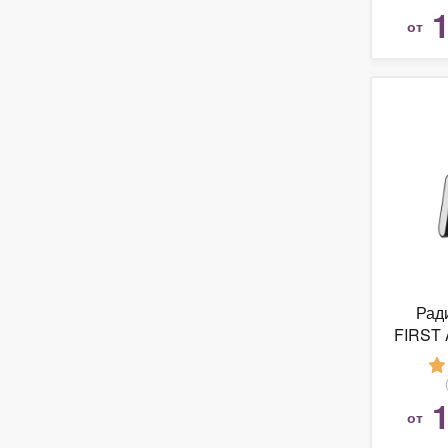
1
от
Рад
FIRST 
1
от