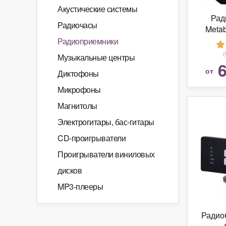
Акустические системы
Рад
Радиочасы
Meta
(6
Радиоприемники
Музыкальные центры
6
от
Диктофоны
Микрофоны
Магнитолы
Электрогитары, бас-гитары
CD-проигрыватели
Проигрыватели виниловых
дисков
MP3-плееры
Радио