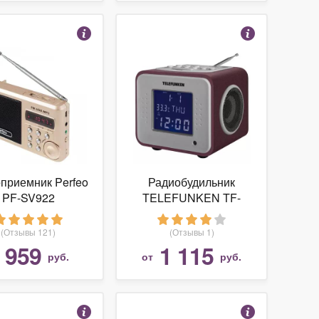
приемник Perfeo
Радиобудильник
PF-SV922
TELEFUNKEN TF-
1575U
(Отзывы 121)
(Отзывы 1)
959
1 115
т
руб.
от
руб.