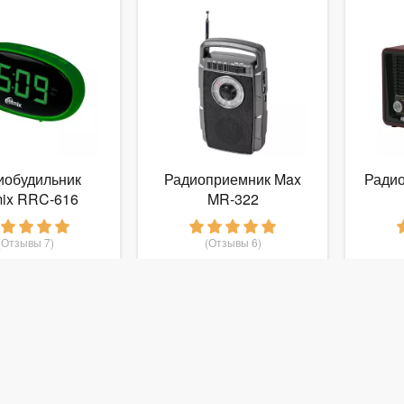
иобудильник
Радиоприемник Max
Радио
mix RRC-616
MR-322
(Отзывы 7)
(Отзывы 6)
875
990
руб.
от
руб.
от