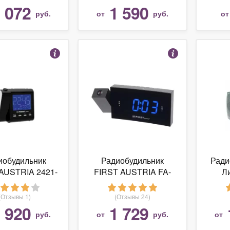
 072
1 590
руб.
от
руб.
о
иобудильник
Радиобудильник
Ради
AUSTRIA 2421-
FIRST AUSTRIA FA-
Л
1
2421-8
(Отзывы 1)
(Отзывы 24)
 920
1 729
руб.
от
руб.
от