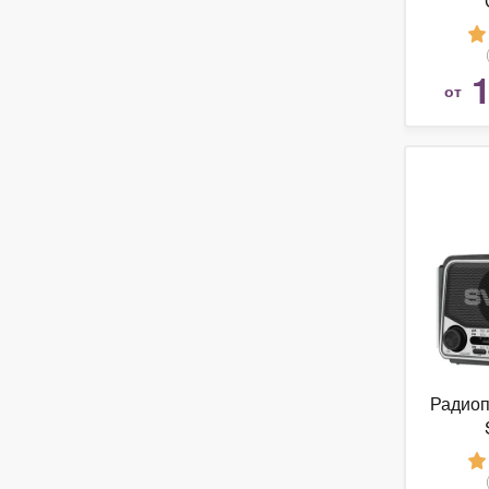
1
от
Радио