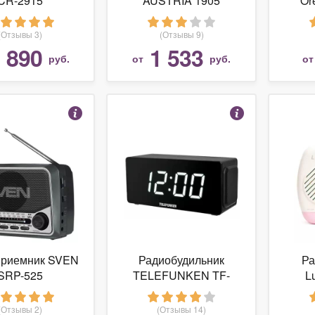
CR-2915
AUSTRIA 1905
Or
(Отзывы 3)
(Отзывы 9)
 890
1 533
руб.
от
руб.
о
приемник SVEN
Радиобудильник
Ра
SRP-525
TELEFUNKEN TF-
L
1566U
(Отзывы 2)
(Отзывы 14)