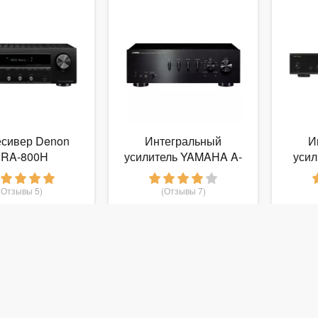
есивер Denon
Интегральный
И
RA-800H
усилитель YAMAHA A-
усил
S701
(Отзывы 5)
(Отзывы 7)
1 990
48 422
руб.
от
руб.
от