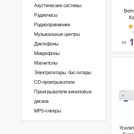
Акустические системы
Behr
Радиочасы
К
м
Радиоприемники
ус
Музыкальные центры
стер
1
от
Диктофоны
Микрофоны
Магнитолы
Электрогитары, бас-гитары
CD-проигрыватели
Проигрыватели виниловых
дисков
MP3-плееры
Усили