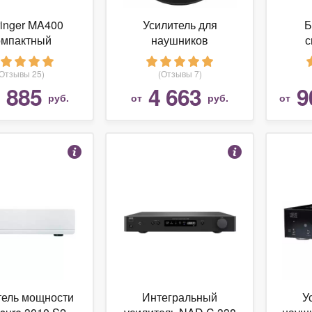
inger MA400
Усилитель для
Б
омпактный
наушников
с
ониторный
Astell&Kern AK XB10
SIMa
илитель для
(Отзывы 25)
(Отзывы 7)
еонаушников
 885
4 663
9
руб.
от
руб.
от
тель мощности
Интегральный
У