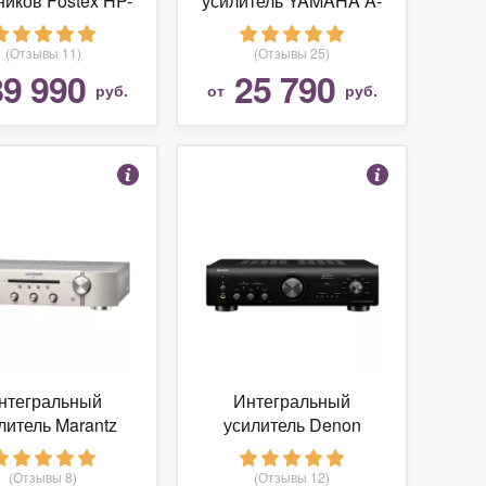
иков Fostex HP-
усилитель YAMAHA A-
A8C
S301
(Отзывы 11)
(Отзывы 25)
89 990
25 790
руб.
от
руб.
нтегральный
Интегральный
литель Marantz
усилитель Denon
PM5005
PMA-800NE
(Отзывы 8)
(Отзывы 12)