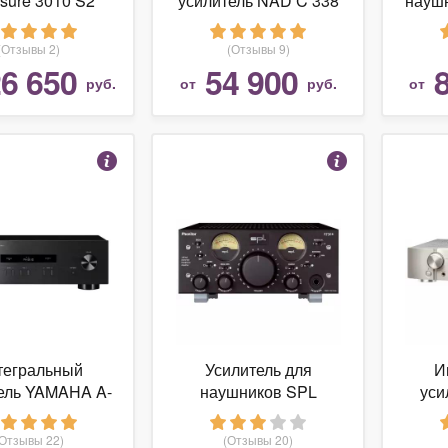
sure 3010 S2
усилитель NAD C 338
наушн
Power Amplifier
(Отзывы 2)
(Отзывы 9)
6 650
54 900
руб.
от
руб.
от
тегральный
Усилитель для
И
ель YAMAHA A-
наушников SPL
уси
S201
Phonitor
(Отзывы 22)
(Отзывы 20)