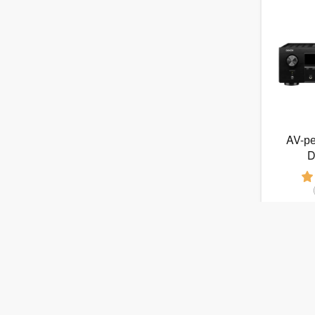
AV-р
D
5
от