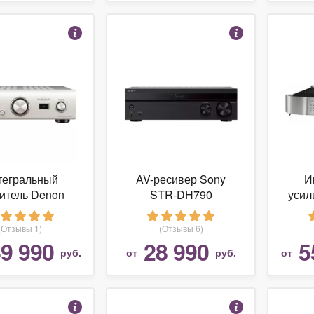
тегральный
AV-ресивер Sony
И
итель Denon
STR-DH790
усил
A-1600NE
(Отзывы 1)
(Отзывы 6)
9 990
28 990
5
руб.
от
руб.
от