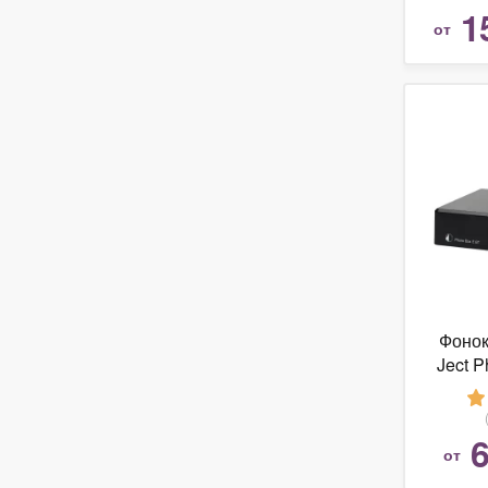
1
от
Фонок
Ject 
6
от