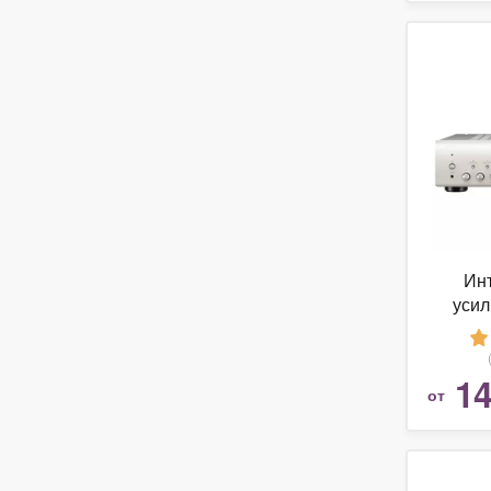
Ин
усил
PM
14
от