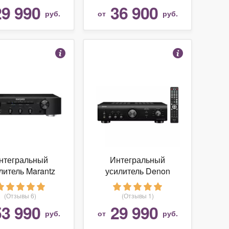
29 990
36 900
руб.
от
руб.
нтегральный
Интегральный
литель Marantz
усилитель Denon
PM6006
PMA-600NE
(Отзывы 6)
(Отзывы 1)
53 990
29 990
руб.
от
руб.