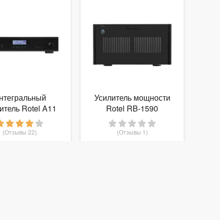
нтегральный
Усилитель мощности
итель Rotel A11
Rotel RB-1590
(Отзывы 22)
(Отзывы 1)
57 900
217 800
руб.
от
руб.