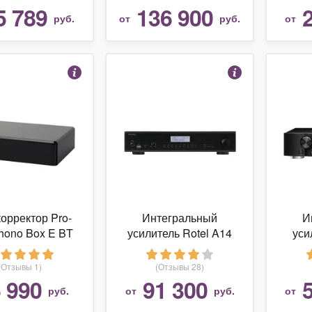
5 789
136 900
руб.
от
руб.
от
орректор Pro-
Интегральный
И
Phono Box E BT
усилитель Rotel A14
уси
(Отзывы 1)
(Отзывы 28)
 990
91 300
руб.
от
руб.
от