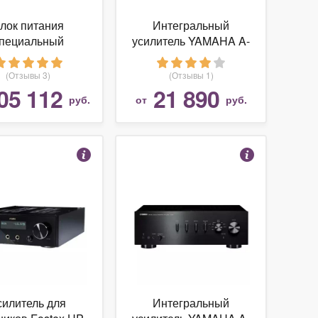
лок питания
Интегральный
пециальный
усилитель YAMAHA A-
udio Moon 820S
670
Black
(Отзывы 3)
(Отзывы 1)
05 112
21 890
руб.
от
руб.
силитель для
Интегральный