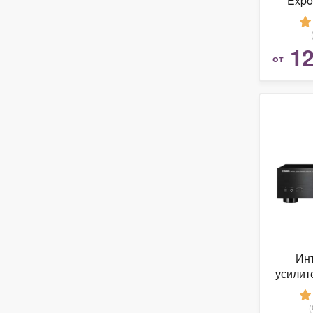
Expo
Stereo 
12
от
Ин
усилит