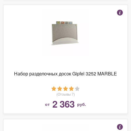
Набор разделочных досок Gipfel 3252 MARBLE
(Отзывы 7)
2 363
от
руб.