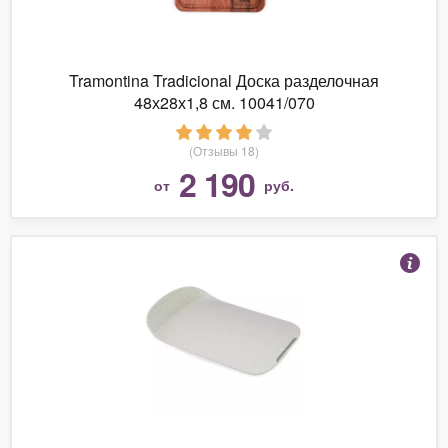
Tramontina Tradicional Доска разделочная
48х28х1,8 см. 10041/070
(Отзывы 18)
2 190
от
руб.