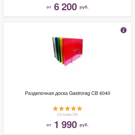
6 200
от
руб.
Разделочная доска Gastrorag CB 6040
(Отзывы 29)
1 990
от
руб.