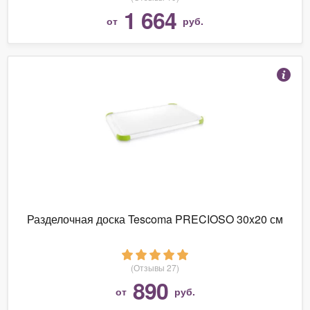
1 664
от
руб.
Разделочная доска Tescoma PRECIOSO 30x20 см
(Отзывы 27)
890
от
руб.