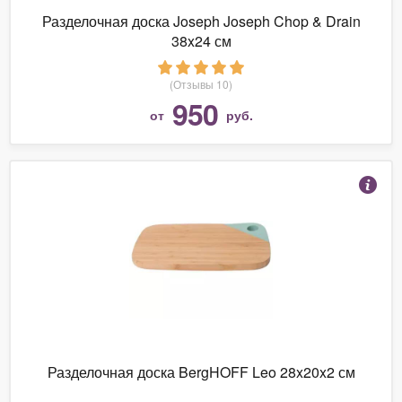
Разделочная доска Joseph Joseph Chop & Drain
38x24 см
(Отзывы 10)
950
от
руб.
Разделочная доска BergHOFF Leo 28x20x2 см