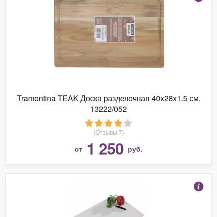
Tramontina TEAK Доска разделочная 40x28x1.5 см.
13222/052
(Отзывы 7)
1 250
от
руб.