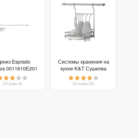
рниз Esprado
Системы хранения на
nos 0011610E201
кухне K&T Сушилка
100 см
для посуды на
рейлинг 6841 (шт)
(Отзывы 8)
(Отзывы 22)
1 130
708
руб.
от
руб.