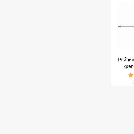
Рейлин
креп
Platin
1
от