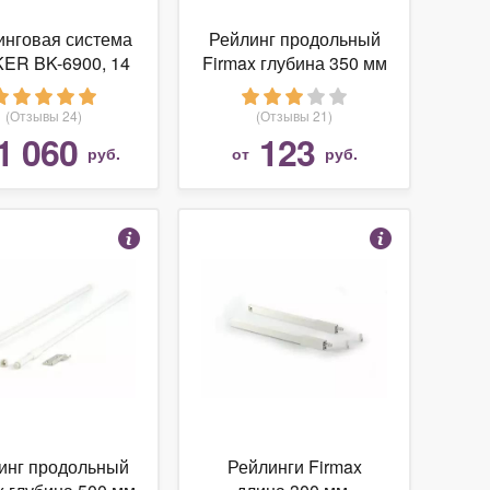
инговая система
Рейлинг продольный
ER BK-6900, 14
Firmax глубина 350 мм
предметов
серый, (2 рейлинга + 2
крепления)
(Отзывы 24)
(Отзывы 21)
1 060
123
руб.
от
руб.
инг продольный
Рейлинги Firmax