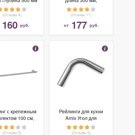
x глубина 500 мм
длина 300 мм,
, (2 рейлинга + 2
квадратные верхние
крепления)
для ящика Newline,
(Отзывы 4)
(Отзывы 17)
белые
160
177
т
руб.
от
руб.
инг с крепежным
Рейлинги для кухни
лектом 100 см,
Amix Угол для
хром
рейлинга 90 градусов
хром
(Отзывы 5)
(Отзывы 5)