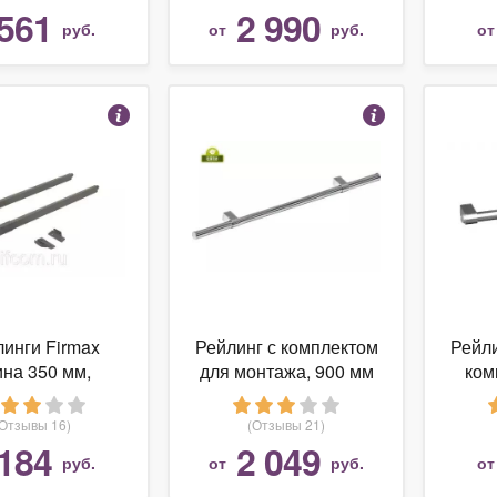
561
2 990
руб.
от
руб.
о
инги Firmax
Рейлинг с комплектом
Рейл
ина 350 мм,
для монтажа, 900 мм
ком
атные верхние
щика Slimline,
(Отзывы 16)
(Отзывы 21)
ект антрацит
184
2 049
руб.
от
руб.
о