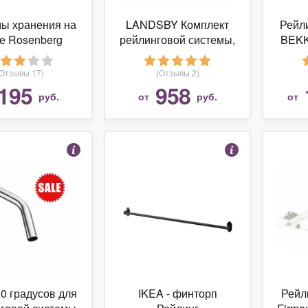
ы хранения на
LANDSBY Комплект
Рейл
е Rosenberg
рейлинговой системы,
BEKK
на рейлинг (шт)
L-900 мм, черный
(LNB90B01)
(Отзывы 17)
(Отзывы 2)
195
958
руб.
от
руб.
от
30 градусов для
IKEA - финторп
Рейл