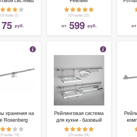
говой системы
Рейлинг
Firma
-16, хром
белый
(Отзывы 2)
(Отзывы 22)
75
599
руб.
от
руб.
о
ы хранения на
Рейлинговая система
Рейл
е Rosenberg
для кухни - базовый
комп
инг в сборе,
набор, 16 предметов
 8 крючков (шт)
(Отзывы 19)
(Отзывы 24)