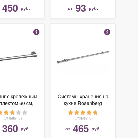
450
93
т
руб.
от
руб.
инг с крепежным
Системы хранения на
плектом 60 см,
кухне Rosenberg
хром
Рейлинг в сборе,
800мм. (шт)
(Отзывы 3)
(Отзывы 8)
360
465
т
руб.
от
руб.