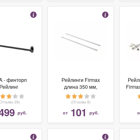
A - финторп
Рейлинги Firmax
Рейл
Рейлинг
длина 350 мм,
Firma
круглые верхние для
серый
ящика Newline, белые
креп
(Отзывы 28)
(Отзывы 8)
499
101
руб.
от
руб.