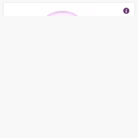
Сито механическое REGENT INOX Linea PRESTO
для сыпучих продуктов, 11х16 см
(Отзывы 9)
320
от
руб.