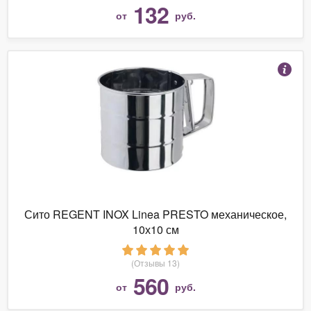
132
от
руб.
Сито REGENT INOX Linea PRESTO механическое,
10х10 см
(Отзывы 13)
560
от
руб.