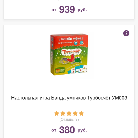
939
от
руб.
Настольная игра Банда умников Турбосчёт УМ003
(Отзывы 3)
380
от
руб.