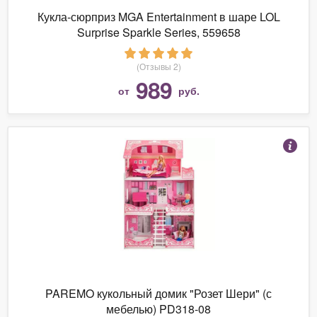
Кукла-сюрприз MGA Entertainment в шаре LOL
Surprise Sparkle Series, 559658
(Отзывы 2)
989
от
руб.
PAREMO кукольный домик "Розет Шери" (с
мебелью) PD318-08