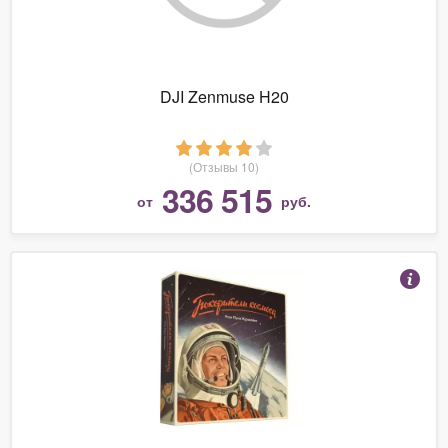
DJI Zenmuse H20
(Отзывы 10)
336 515
от
руб.