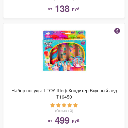
138
от
руб.
Набор посуды 1 TOY Шеф-Кондитер Вкусный лед
Т16450
(Отзывы 3)
499
от
руб.