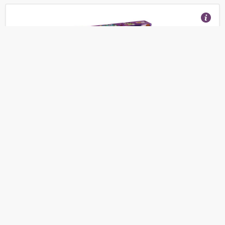
Конструктор LEGO Friends 41393 Соревнование
кондитеров
(Отзывы 1)
2 099
от
руб.