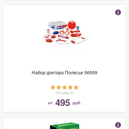
Набор доктора Полесье 56559
(Отзывы 3)
495
от
руб.