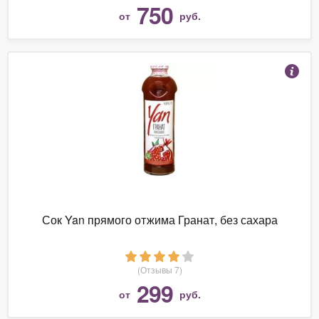
750
от
руб.
Сок Yan прямого отжима Гранат, без сахара
(Отзывы 7)
299
от
руб.