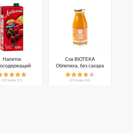
Напиток
Сок BIOTEKA
косодержащий
Облепиха, без сахара
имый Яблоко-
ня-Черешня с
(Отзывы 31)
(Отзывы 24)
крышкой
63
128
от
руб.
от
руб.