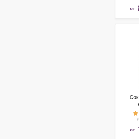
от
Сок
от