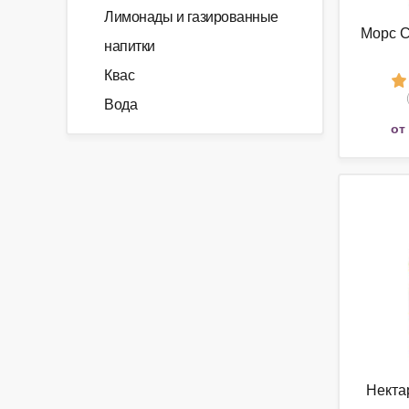
Лимонады и газированные
Морс 
напитки
Квас
Вода
от
Некта