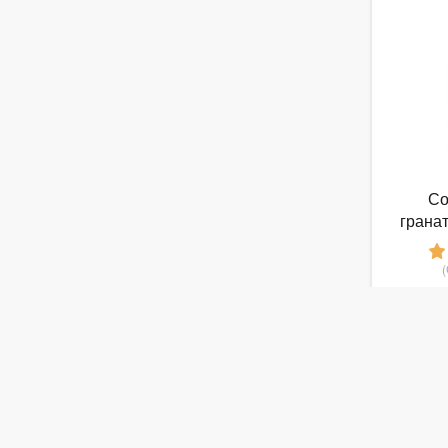
Со
грана
отжим
от