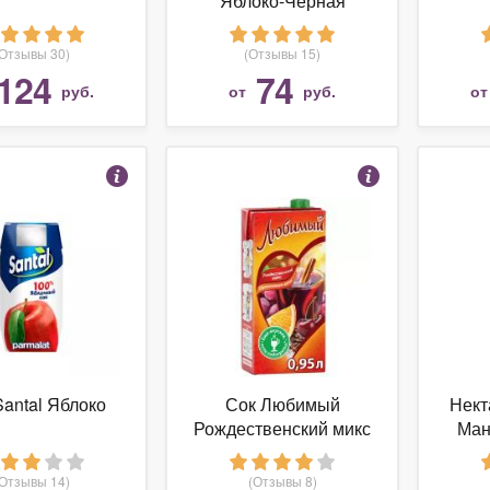
Яблоко-Черная
смородина, с крышкой
(Отзывы 30)
(Отзывы 15)
124
74
руб.
от
руб.
о
Santal Яблоко
Сок Любимый
Нект
Рождественский микс
Ман
(Отзывы 14)
(Отзывы 8)