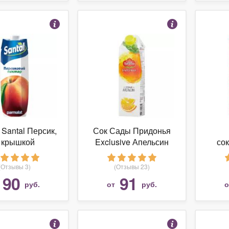
 Santal Персик,
Сок Сады Придонья
 крышкой
Exclusive Апельсин
со
Люб
Гран
(Отзывы 3)
(Отзывы 23)
ряб
90
91
руб.
от
руб.