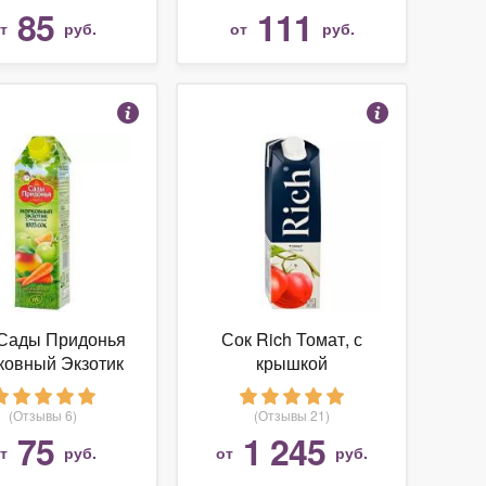
85
111
от
руб.
от
руб.
Сады Придонья
Сок Rich Томат, с
ковный Экзотик
крышкой
(Отзывы 6)
(Отзывы 21)
75
1 245
от
руб.
от
руб.