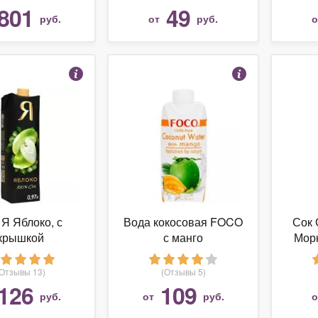
801
49
руб.
от
руб.
 Я Яблоко, с
Вода кокосовая FOCO
Сок 
крышкой
с манго
Мор
(Отзывы 13)
(Отзывы 5)
126
109
руб.
от
руб.