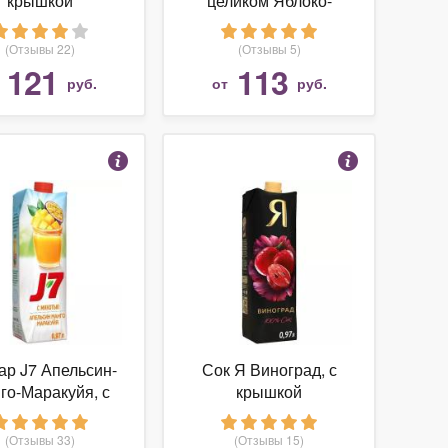
крышкой
целиком Яблоко-
Персик, без сахара
(Отзывы 22)
(Отзывы 5)
121
113
т
руб.
от
руб.
ар J7 Апельсин-
Сок Я Виноград, с
го-Маракуйя, с
крышкой
крышкой
(Отзывы 33)
(Отзывы 15)