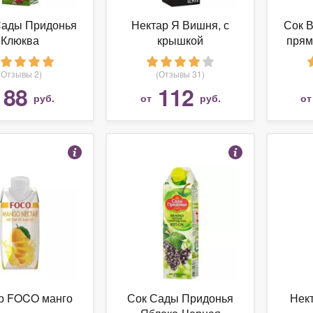
Сады Придонья
Нектар Я Вишня, с
Сок В
Клюква
крышкой
прям
(Отзывы 2)
(Отзывы 31)
88
112
руб.
от
руб.
о
р FOCO манго
Сок Сады Придонья
Нект