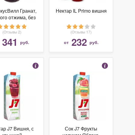
кусВилл Гранат,
Нектар IL Primo вишня
ого отжима, без
сахара
(Отзывы 2)
(Отзывы 17)
341
232
т
руб.
от
руб.
ар J7 Вишня, с
Сок J7 Фрукты