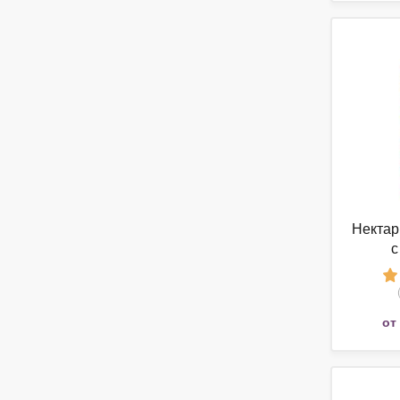
Нектар
с
от