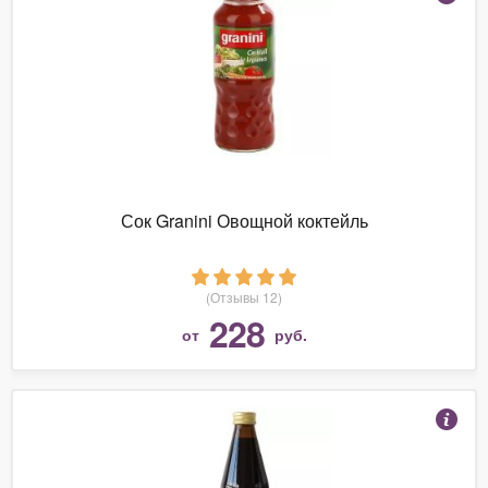
Сок Granini Овощной коктейль
(Отзывы 12)
228
от
руб.