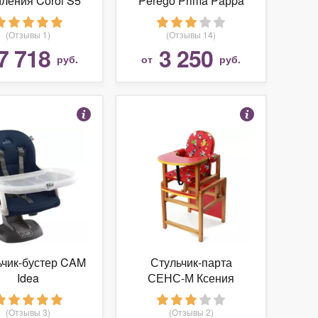
ления Corol S5
Perego Prima Paрpa
Best
(Отзывы 1)
(Отзывы 14)
7 718
3 250
руб.
от
руб.
ьчик-бустер CAM
Стульчик-парта
Idea
СЕНС-М Ксения
(Отзывы 3)
(Отзывы 2)