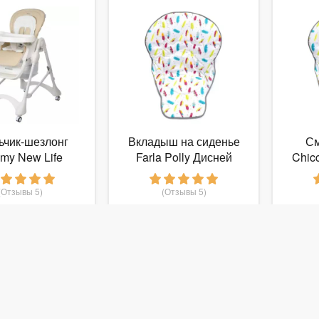
ьчик-шезлонг
Вкладыш на сиденье
См
my New Life
Farla Polly Дисней
Chic
(Отзывы 5)
(Отзывы 5)
 996
1 550
руб.
от
руб.
от