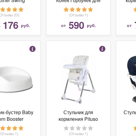
uther Swing
Конек Горбунёк для
корм
стула
(Отзывы 23)
(Отзывы 1)
 176
590
руб.
от
руб.
от
ик-бустер Baby
Стульчик для
Стул
orn Booster
кормления Pituso
Elcanto
(Отзывы 1)
(Отзывы 1)