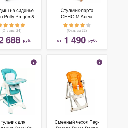
дыш на сиденье
Стульчик-парта
o Polly Progres5
СЕНС-М Алекс
(Отзывы 24)
(Отзывы 22)
2 688
1 490
руб.
от
руб.
тульчик для
Сменный чехол Peg-