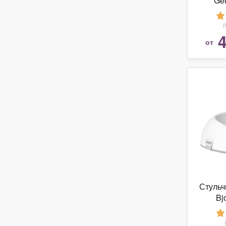
Ge
4
от
Стульч
Bj