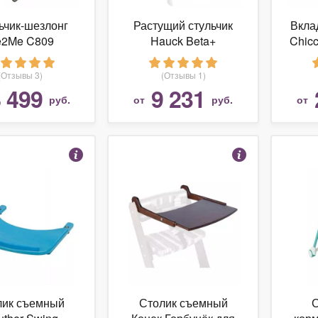
ьчик-шезлонг
Растущий стульчик
Вкла
e2Me C809
Hauck Beta+
Chicc
(Отзывы 3)
(Отзывы 1)
 499
9 231
руб.
от
руб.
от
лик съемный
Столик съемный
С