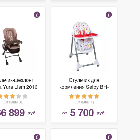
льчик-шезлонг
Стульчик для
a Yura Lism 2016
кормления Selby BH-
auto
431
(Отзывы 3)
(Отзывы 1)
66 899
5 700
руб.
от
руб.