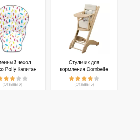
енный чехол
Стульчик для
co Polly Капитан
кормления Combelle
Twenty One Evo
(Отзывы 6)
(Отзывы 5)
1 800
9 500
руб.
от
руб.