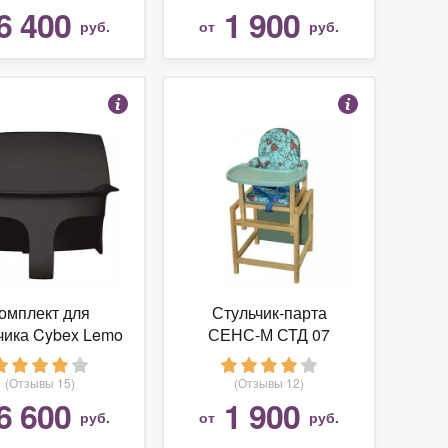
6 400
1 900
руб.
от
руб.
омплект для
Стульчик-парта
чика Cybex Lemo
СЕНС-М СТД 07
Baby Set
(Отзывы 15)
(Отзывы 12)
6 600
1 900
руб.
от
руб.