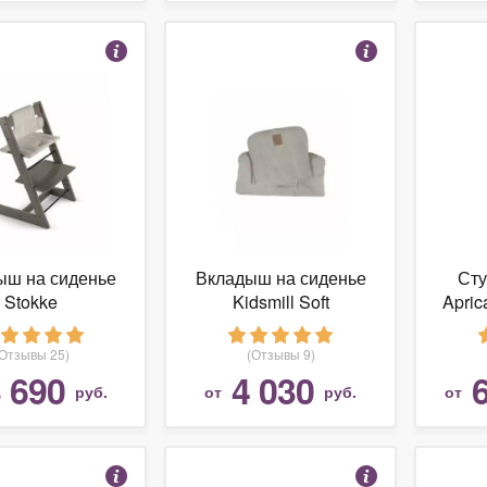
ыш на сиденье
Вкладыш на сиденье
Сту
Stokke
Kidsmill Soft
Apric
(Отзывы 25)
(Отзывы 9)
 690
4 030
руб.
от
руб.
от