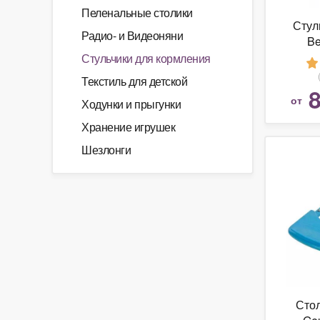
Пеленальные столики
Стул
Радио- и Видеоняни
B
Стульчики для кормления
Текстиль для детской
8
от
Ходунки и прыгунки
Хранение игрушек
Шезлонги
Сто