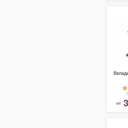
Вклад
3
от