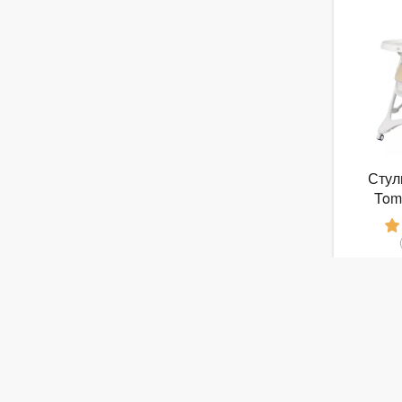
Стул
Tom
5
от