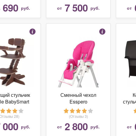
 690
7 500
руб.
от
руб.
от
щий стульчик
Сменный чехол
К
le BabySmart
Esspero
стуль
(Отзывы 28)
(Отзывы 3)
 000
2 800
руб.
от
руб.
от