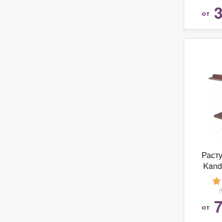
3
от
Расту
Kand
7
от