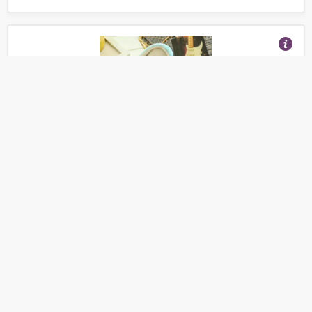
Тапки женские домашние
(Отзывы 26)
534
от
руб.