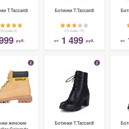
ки T.Taccardi
Ботинки T.Taccardi
Бот
(Отзывы 6)
(Отзывы 19)
999
1 499
руб.
от
руб.
от
нки женские
Ботинки T.Taccardi
Бот