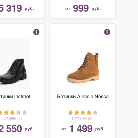
5 319
999
руб.
от
руб.
тинки Instreet
Ботинки Alessio Nesca
(Отзывы 8)
(Отзывы 28)
2 550
1 499
руб.
от
руб.