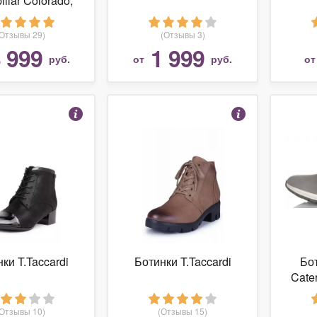
illar Colorado,
азмер 37
(Отзывы 29)
(Отзывы 3)
 999
1 999
руб.
от
руб.
о
ки T.Taccardi
Ботинки T.Taccardi
Бо
Cater
(Отзывы 10)
(Отзывы 15)