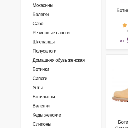
Мокасины
Ботин
Балетки
Сабо
Резиновые сапоги
от
Шлепанцы
Полусапоги
Домашняя обувь женская
Ботинки
Сапоги
Унты
Ботильоны
Валенки
Кеды женские
Боти
Слипоны