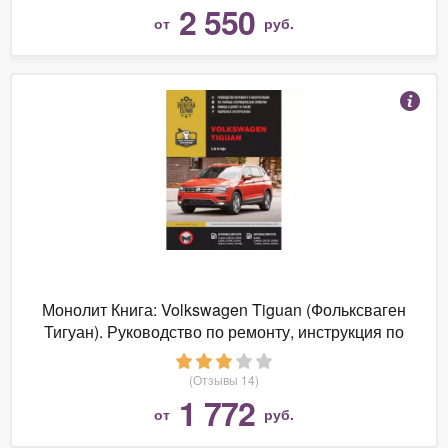
2 550
от
руб.
Монолит Книга: Volkswagen Tiguan (Фольксваген
Тигуан). Руководство по ремонту, инструкция по
эксплуатации. Модели с 2016 года выпуска,
оборудованные бензиновыми и дизельными
(Отзывы 14)
двигателями
1 772
от
руб.