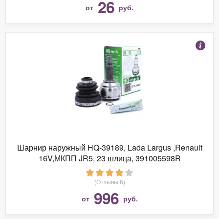
26
от
руб.
Шарнир наружный HQ-39189, Lada Largus ,Renault
16V,МКПП JR5, 23 шлица, 391005598R
(Отзывы 6)
996
от
руб.