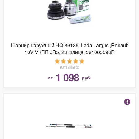
Шарнир наружный HQ-39189, Lada Largus ,Renault
16V,МКПП JR5, 23 шлица, 391005598R
(Отзывы 3)
1 098
от
руб.