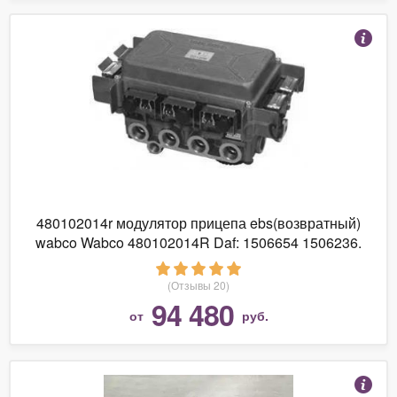
480102014r модулятор прицепа ebs(возвратный)
wabco Wabco 480102014R Daf: 1506654 1506236.
Fruehauf: M05929201. Kögel:
(Отзывы 20)
94 480
от
руб.