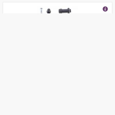
Ремкомплект тормозного суппорта BRP Can-Am
Outlander 705601016 18-3170
(Отзывы 7)
1 900
от
руб.