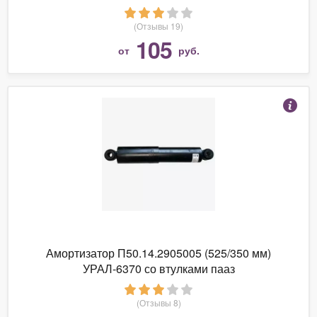
Pajero/Montero (90-04) MB618228 / RUB
(Отзывы 19)
105
от
руб.
Амортизатор П50.14.2905005 (525/350 мм)
УРАЛ-6370 со втулками пааз
(Отзывы 8)