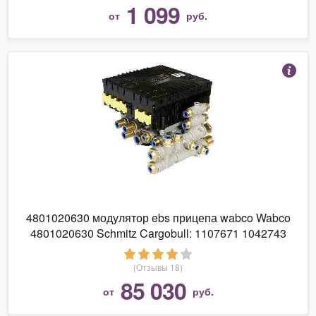
1 099
от
руб.
4801020630 модулятор ebs прицепа wabco Wabco
4801020630 Schmitz Cargobull: 1107671 1042743
(Отзывы 18)
85 030
от
руб.