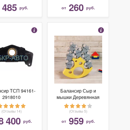
485
260
т
руб.
от
руб.
нсир ТСП 94161-
Балансир Сыр и
2918010
мышки Деревянная
игрушка
(Отзывы 14)
(Отзывы 5)
8 400
959
руб.
от
руб.