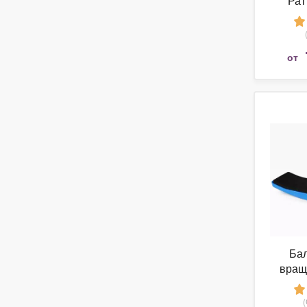
Рат
от
Бал
вращ