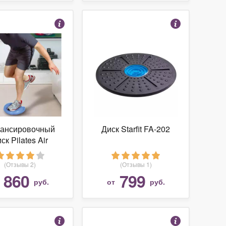
ансировочный
Диск Starfit FA-202
ск Pilates Air
hion (Пилатес
диск)
(Отзывы 2)
(Отзывы 1)
860
799
т
руб.
от
руб.