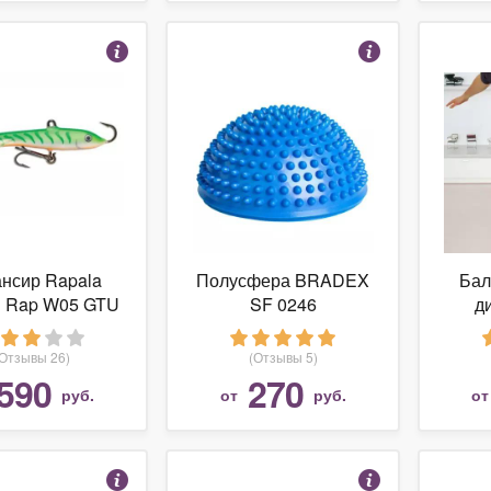
нсир Rapala
Полусфера BRADEX
Бал
g Rap W05 GTU
SF 0246
ди
Cus
(Отзывы 26)
(Отзывы 5)
590
270
руб.
от
руб.
о