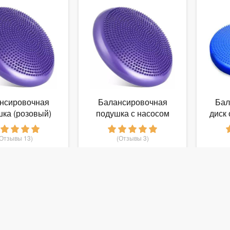
нсировочная
Балансировочная
Бал
ка (розовый)
подушка с насосом
диск 
(красный)
(Отзывы 13)
(Отзывы 3)
 040
999
руб.
от
руб.
о