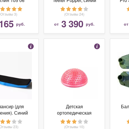
тлин 105 06
Teeter Popper, синий
Pro 
(Отзывы 3)
(Отзывы 24)
165
3 390
руб.
от
руб.
о
ансир (для
Детская
Бал
ения). Синий
ортопедическая
массажная
(1102
полусфера
(Отзывы 23)
(Отзывы 10)