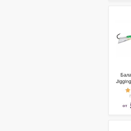
Бала
Jiggin
от