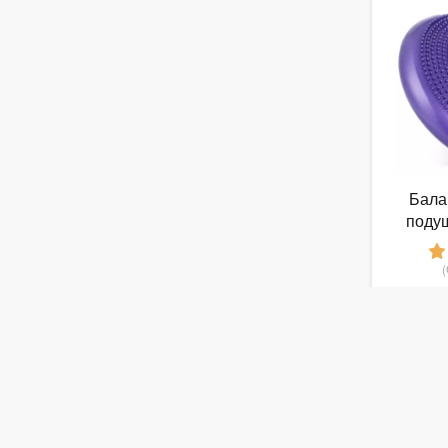
Бала
подуш
1
от