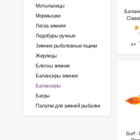
Мотыльницы
Баланс
Мормышки
Class
Леска зимняя
Ледобуры ручные
от
Зимние рыболовные ящики
Жерлицы
Блесны зимние
Балансиры зимние
Балансиры
Багры
Палатки для зимней рыбалки
Surf -