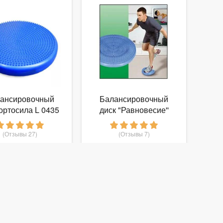
ансировочный
Балансировочный
ортосила L 0435
диск "Равновесие''
(35см.)
(Отзывы 27)
(Отзывы 7)
619
1 290
т
руб.
от
руб.