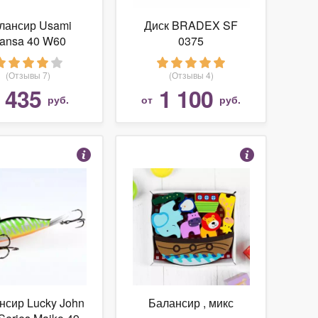
лансир Usami
Диск BRADEX SF
ansa 40 W60
0375
(Отзывы 7)
(Отзывы 4)
435
1 100
т
руб.
от
руб.
нсир Lucky John
Балансир , микс