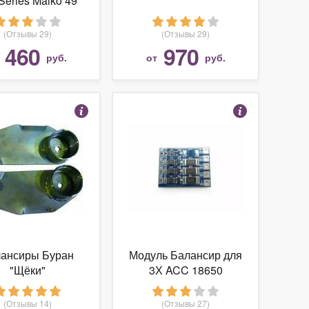
Series Maiko 49
мм 305
(Отзывы 29)
(Отзывы 29)
460
970
т
руб.
от
руб.
ансиры Буран
Модуль Балансир для
"Щёки"
3Х ACC 18650
00110+110200090)
(Отзывы 14)
(Отзывы 27)