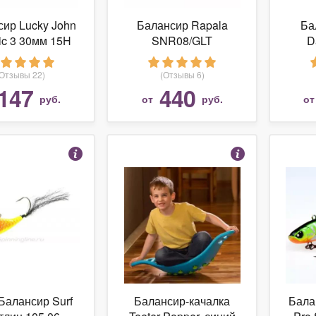
ир Lucky John
Балансир Rapala
Ба
ic 3 30мм 15H
SNR08/GLT
D
(Отзывы 22)
(Отзывы 6)
147
440
руб.
от
руб.
о
 Балансир Surf
Балансир-качалка
Бала