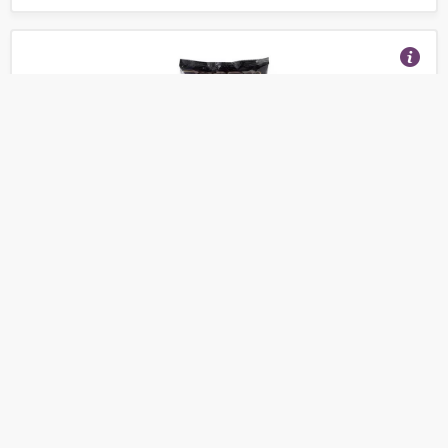
Greenfishing - Прикормка зимняя GF Лещ Мотыль
1кг.
(Отзывы 10)
116
от
руб.