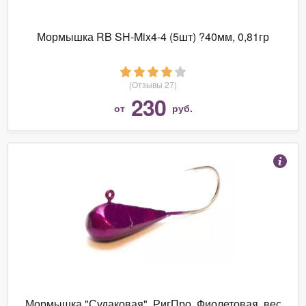
Мормышка RB SH-Mix4-4 (5шт) ?40мм, 0,81гр
(Отзывы 27)
230
от
руб.
Мормышка "Судаковая", РигПро, Фиолетовая, вес