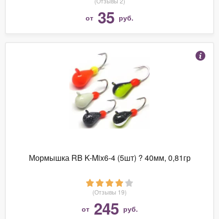
(Отзывы 2)
35
от
руб.
Мормышка RB K-Mix6-4 (5шт) ? 40мм, 0,81гр
(Отзывы 19)
245
от
руб.