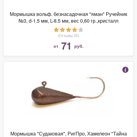
Мормышка вольф. безнасадочная "яман" Ручейник
№3, d-1.5 мм, L-8.5 мм, вес 0,60 гр.,кристалл
желтый, цв. красный, (уп.5 шт.)
(Отзывы 30)
71
от
руб.
Мормышка "Судаковая", РигПро, Хамелеон "Тайна