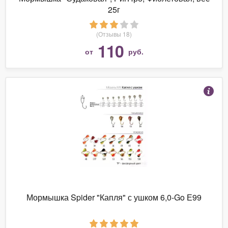
25г
(Отзывы 18)
110
от
руб.
Мормышка Spider "Капля" с ушком 6,0-Go Е99