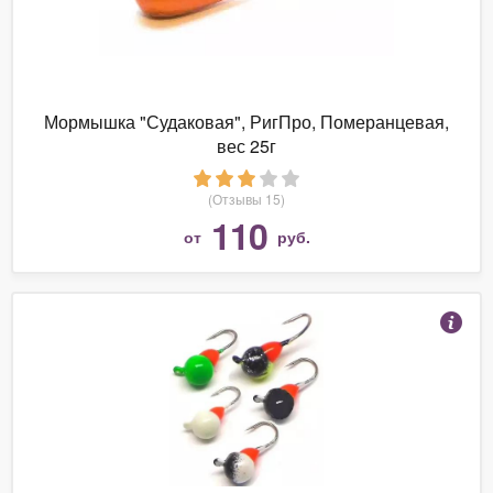
Мормышка "Судаковая", РигПро, Померанцевая,
вес 25г
(Отзывы 15)
110
от
руб.