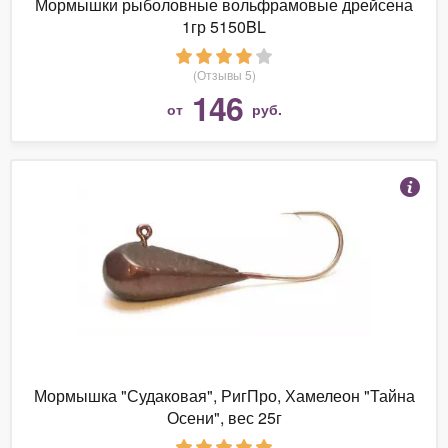
Мормышки рыболовные вольфрамовые дрейсена
1гр 5150BL
(Отзывы 5)
146
от
руб.
Мормышка "Судаковая", РигПро, Хамелеон "Тайна
Осени", вес 25г