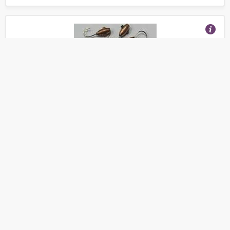
Мормышка Тульская Овсинка 2.5 медн. БС
(Отзывы 28)
138
от
руб.