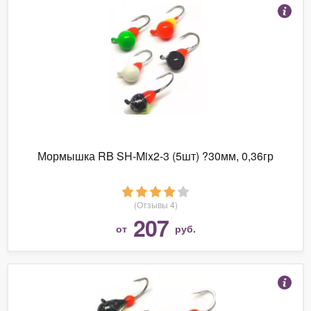
Мормышка RB SH-Mix2-3 (5шт) ?30мм, 0,36гр
(Отзывы 4)
207
от
руб.