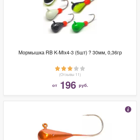
Мормышка RB K-Mix4-3 (5шт) ? 30мм, 0,36гр
(Отзывы 11)
196
от
руб.