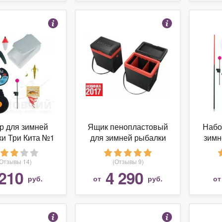
р для зимней
Ящик пенопластовый
Набо
и Три Кита №1
для зимней рыбалки
зимн
40696
Rapala Ice c 2
разделителями
(Отзывы 14)
(Отзывы 9)
210
4 290
руб.
от
руб.
о