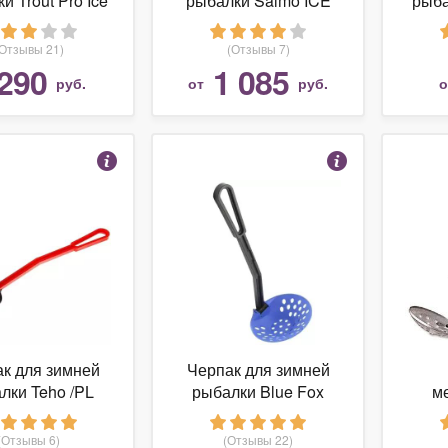
и Trout Pro Ice
рыбалки Salmo ICE
рыба
ster QL-204
SOLID STICK 50 (425-
01)
(Отзывы 21)
(Отзывы 7)
290
1 085
руб.
от
руб.
к для зимней
Черпак для зимней
лки Teho /PL
рыбалки Blue Fox
м
RISPH
BISPH
R
(Отзывы 6)
(Отзывы 22)