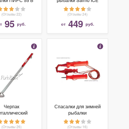
лки ПИРС 55 Б
рыбалки Salmo ICE
SUDAK (416-18)
(Отзывы 22)
(Отзывы 24)
95
449
от
руб.
от
руб.
Черпак
Спасалки для зимней
еталлический
рыбалки
APALA IS-20
(Отзывы 26)
(Отзывы 16)