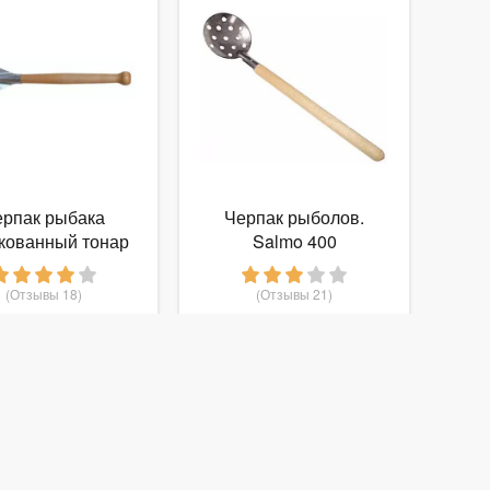
ерпак рыбака
Черпак рыболов.
кованный тонар
Salmo 400
(Отзывы 18)
(Отзывы 21)
181
171
т
руб.
от
руб.