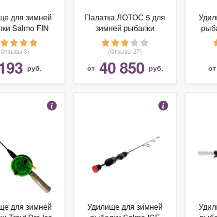
ще для зимней
Палатка ЛОТОС 5 для
Удил
ки Salmo FIN
зимней рыбалки
рыб
(422-01)
TEL
(Отзывы 3)
(Отзывы 27)
193
40 850
руб.
от
руб.
о
ще для зимней
Удилище для зимней
Удил