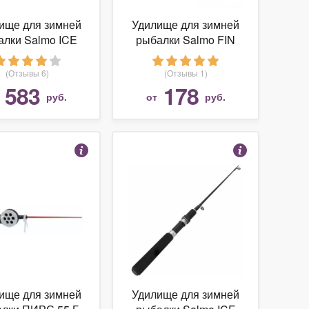
ище для зимней
Удилище для зимней
алки Salmo ICE
рыбалки Salmo FIN
EROD PLUS 50
(422-02)
(416-12)
(Отзывы 6)
(Отзывы 1)
583
178
т
руб.
от
руб.
ище для зимней
Удилище для зимней