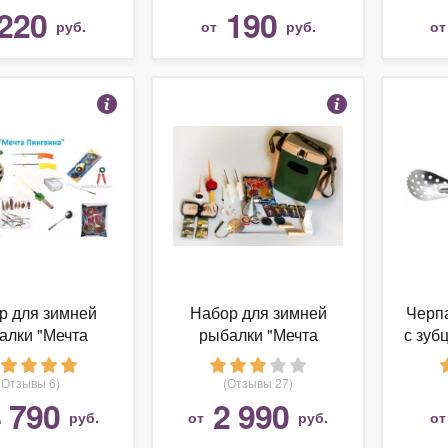
220
190
руб.
от
руб.
о
р для зимней
Набор для зимней
Черп
алки "Мечта
рыбалки "Мечта
с зуб
ина" Стандарт
пингвина" Малый
ификация: С
(Модификация: Без
(Отзывы 6)
(Отзывы 27)
нащением)
оснащения)
 790
2 990
руб.
от
руб.
о