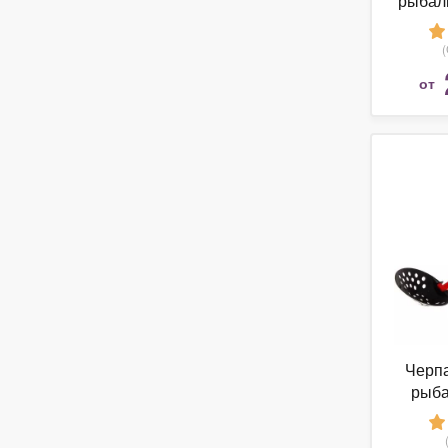
рыбалк
Ma
от
Черпа
рыба