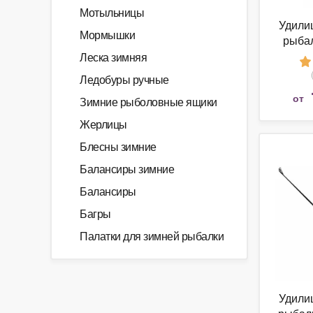
Мотыльницы
Удили
Мормышки
рыбал
Леска зимняя
Ледобуры ручные
от
Зимние рыболовные ящики
Жерлицы
Блесны зимние
Балансиры зимние
Балансиры
Багры
Палатки для зимней рыбалки
Удили