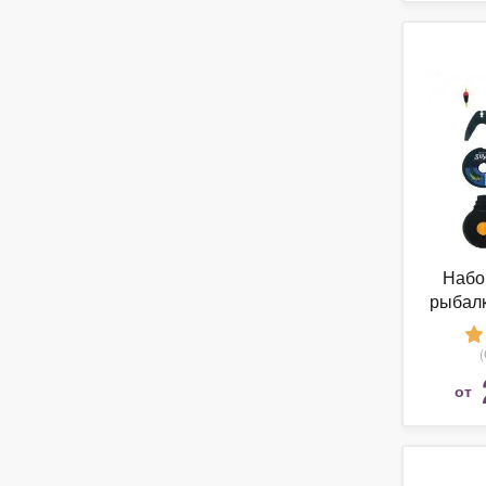
Набо
рыбалк
от