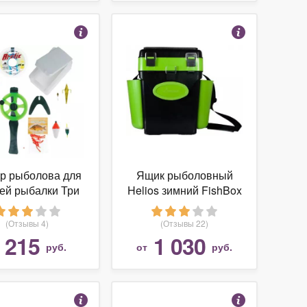
р рыболова для
Ящик рыболовный
ей рыбалки Три
Helios зимний FishBox
Кита №2
10л зеленый
(Отзывы 4)
(Отзывы 22)
215
1 030
т
руб.
от
руб.