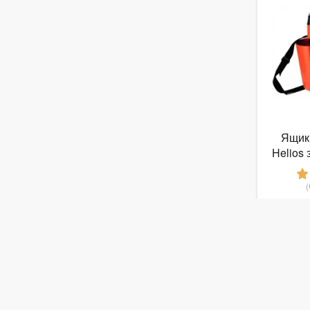
Ящик
Helios
1
1
от