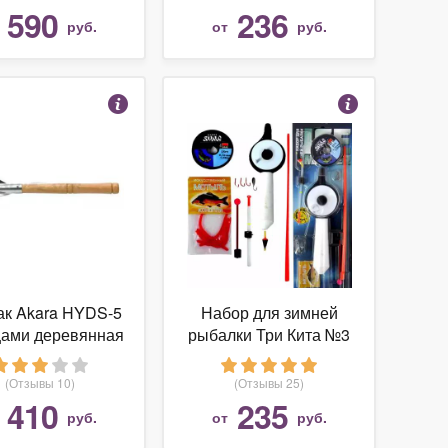
590
236
т
руб.
от
руб.
ак Akara HYDS-5
Набор для зимней
цами деревянная
рыбалки Три Кита №3
ручка
(Отзывы 10)
(Отзывы 25)
410
235
т
руб.
от
руб.