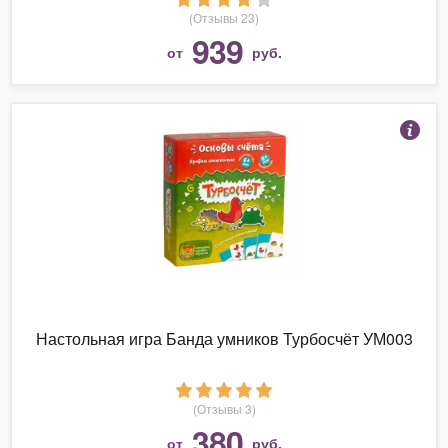
(Отзывы 23)
939
от
руб.
Настольная игра Банда умников Турбосчёт УМ003
(Отзывы 3)
380
от
руб.