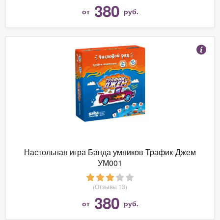
380
от
руб.
Настольная игра Банда умников Трафик-Джем
УМ001
(Отзывы 13)
380
от
руб.