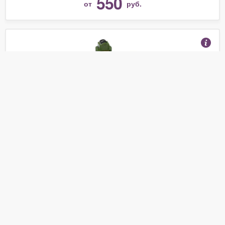
550
от
руб.
Нордпласт Военный полигон
(Отзывы 15)
2 145
от
руб.