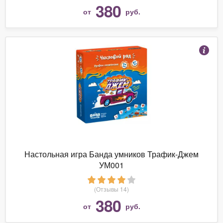
380
от
руб.
Настольная игра Банда умников Трафик-Джем
УМ001
(Отзывы 14)
380
от
руб.